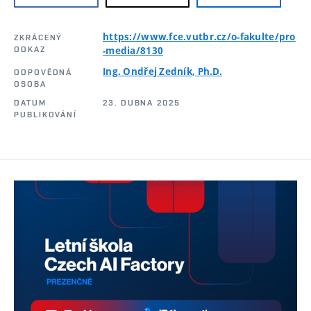
https://www.fce.vutbr.cz/o-fakulte/pro
ZKRÁCENÝ
ODKAZ
-media/8130
Ing. Ondřej Zedník, Ph.D.
ODPOVĚDNÁ
OSOBA
DATUM
23. DUBNA 2025
PUBLIKOVÁNÍ