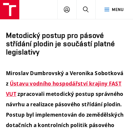
FAST
PŘIHLÁSIT
HLEDAT
MENU
VUT
SE
Brno
Metodický postup pro pásové
střídání plodin je součástí platné
legislativy
Miroslav Dumbrovský a Veronika Sobotková
z
Ústavu vodního hospodářství krajiny FAST
VUT
zpracovali metodický postup správného
návrhu a realizace pásového střídání plodin.
Postup byl implementován do zemědělských
dotačních a kontrolních politik pásového