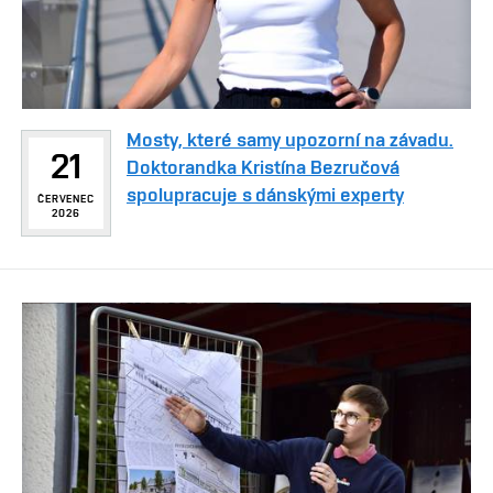
Mosty, které samy upozorní na závadu.
21
Doktorandka Kristína Bezručová
spolupracuje s dánskými experty
ČERVENEC
2026