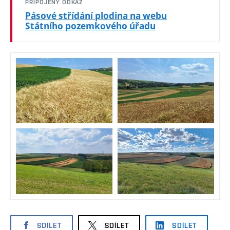
PŘIPOJENÝ ODKAZ
Pásové střídání plodina na webu
Státního pozemkového úřadu
SDÍLET
SDÍLET
SDÍLET