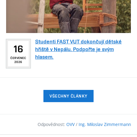
Studenti FAST VUT dokončují dětské
16
hřiště v Nepálu. Podpořte je svým
hlasem.
ČERVENEC
2026
VŠECHNY ČLÁNKY
Odpovědnost:
OVV
/
Ing. Miloslav Zimmermann