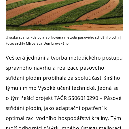
Ukázka svahu, kde byla aplikována metoda pásového střídání plodin |
Foto: archiv Miroslava Dumbrovského
Veškerá jednání a tvorba metodického postupu
správného návrhu a realizace pásového
střídání plodin probíhala za spoluúčasti širšího
týmu i mimo Vysoké učení technické. Jedná se
o tým řešící projekt TAČR SS06010290 – Pásové
střídání plodin, jako adaptační opatření k
optimalizaci vodního hospodářství krajiny. Tým
tvoří odborníci z Výzkumného ústavu meliorací