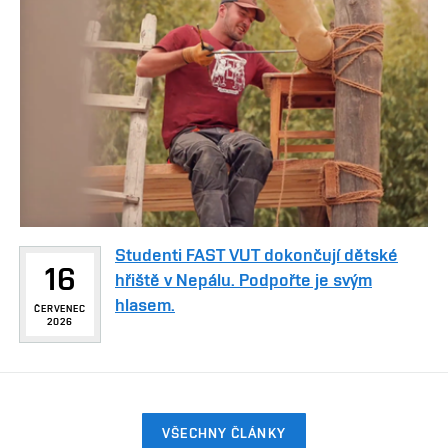
Studenti FAST VUT dokončují dětské
16
hřiště v Nepálu. Podpořte je svým
hlasem.
ČERVENEC
2026
VŠECHNY ČLÁNKY