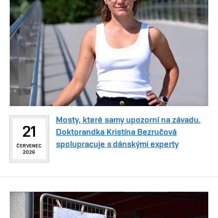
Mosty, které samy upozorní na závadu.
21
Doktorandka Kristína Bezručová
spolupracuje s dánskými experty
ČERVENEC
2026