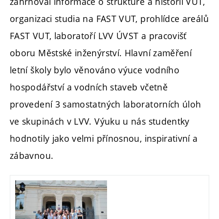
zahrnoval informace o struktuře a historii VUT,
organizaci studia na FAST VUT, prohlídce areálů
FAST VUT, laboratoří LVV ÚVST a pracovišť
oboru Městské inženýrství. Hlavní zaměření
letní školy bylo věnováno výuce vodního
hospodářství a vodních staveb včetně
provedení 3 samostatných laboratorních úloh
ve skupinách v LVV. Výuku u nás studentky
hodnotily jako velmi přínosnou, inspirativní a
zábavnou.