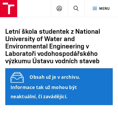
FAST
PŘIHLÁSIT
HLEDAT
MENU
VUT
SE
Brno
Letní škola studentek z National
University of Water and
Environmental Engineering v
Laboratoři vodohospodářského
výzkumu Ústavu vodních staveb
Obsah už je v archivu.
Informace tak už mohou být
neaktuální, či zavádějící.