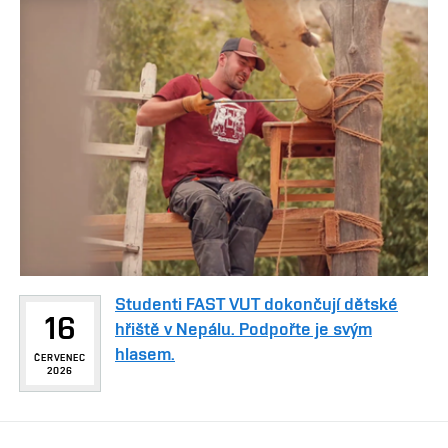
Studenti FAST VUT dokončují dětské
16
hřiště v Nepálu. Podpořte je svým
hlasem.
ČERVENEC
2026