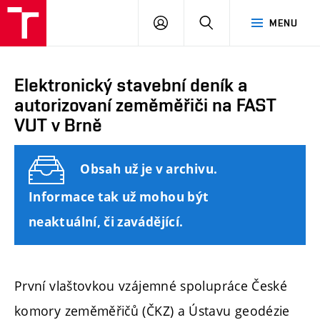
FAST
PŘIHLÁSIT
HLEDAT
MENU
VUT
SE
Brno
Elektronický stavební deník a
autorizovaní zeměměřiči na FAST
VUT v Brně
Obsah už je v archivu.
Informace tak už mohou být
neaktuální, či zavádějící.
První vlaštovkou vzájemné spolupráce České
komory zeměměřičů (ČKZ) a Ústavu geodézie