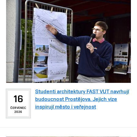
Studenti architektury FAST VUT navrhují
16
budoucnost Prostějova. Jejich vize
inspirují město i veřejnost
ČERVENEC
2026