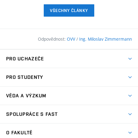
VŠECHNY ČLÁNKY
Odpovědnost:
OVV
/
Ing. Miloslav Zimmermann
PRO UCHAZEČE
Pojďte na FAST
PRO STUDENTY
Nabídka programů
Časový plán studia
Přijímačky
VĚDA A VÝZKUM
Studijní programy
Zápisy
Úspěchy
Předměty
SPOLUPRÁCE S FAST
(externí
Ambasadoři pro prváky
Licence a patenty
odkaz)
FAQ
Studium MSc.
Firemní spolupráce
Centra výzkumu
O FAKULTĚ
(externí
Příručka prváka
Přípravné kurzy
Zahraniční spolupráce