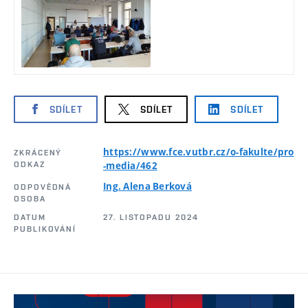
SDÍLET
SDÍLET
SDÍLET
https://www.fce.vutbr.cz/o-fakulte/pro
ZKRÁCENÝ
ODKAZ
-media/462
Ing. Alena Berková
ODPOVĚDNÁ
OSOBA
DATUM
27. LISTOPADU 2024
PUBLIKOVÁNÍ