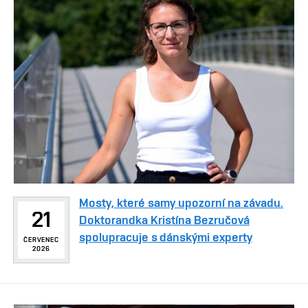
Mosty, které samy upozorní na závadu.
21
Doktorandka Kristína Bezručová
spolupracuje s dánskými experty
ČERVENEC
2026