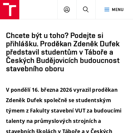
FAST
PŘIHLÁSIT
HLEDAT
MENU
VUT
SE
Brno
Chcete být u toho? Podejte si
přihlášku. Proděkan Zdeněk Dufek
představil studentům v Táboře a
Českých Budějovicích budoucnost
stavebního oboru
V pondělí 16. března 2026 vyrazil proděkan
Zdeněk Dufek společně se studentským
týmem z Fakulty stavební VUT za budoucími
talenty na průmyslových strojních a
stavebních školách v Táboře a v Českých