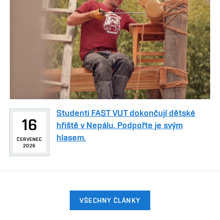
Studenti FAST VUT dokončují dětské
16
hřiště v Nepálu. Podpořte je svým
hlasem.
ČERVENEC
2026
VŠECHNY ČLÁNKY