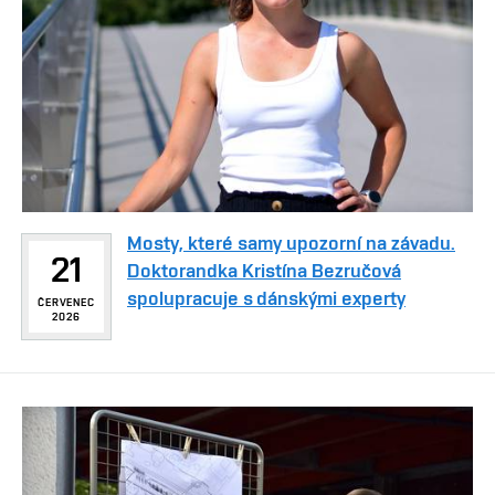
Mosty, které samy upozorní na závadu.
21
Doktorandka Kristína Bezručová
spolupracuje s dánskými experty
ČERVENEC
2026