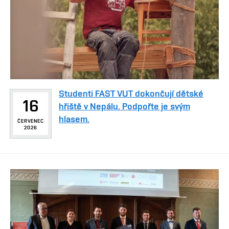
Studenti FAST VUT dokončují dětské
16
hřiště v Nepálu. Podpořte je svým
hlasem.
ČERVENEC
2026