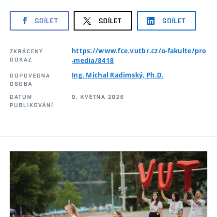
SDÍLET
SDÍLET
SDÍLET
https://www.fce.vutbr.cz/o-fakulte/pro
ZKRÁCENÝ
ODKAZ
-media/8418
Ing. Michal Radimský, Ph.D.
ODPOVĚDNÁ
OSOBA
DATUM
9. KVĚTNA 2026
PUBLIKOVÁNÍ