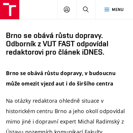
FAST
PŘIHLÁSIT
HLEDAT
MENU
VUT
SE
Brno
Brno se obává růstu dopravy.
Odborník z VUT FAST odpovídal
redaktorovi pro článek iDNES.
Brno se obává růstu dopravy, v budoucnu
může omezit vjezd aut i do širšího centra
Na otázky redaktora ohledně situace v
historickém centru Brno a jeho okolí odpovídal
mimo jiné i dopravní expert Michal Radimský z
Ústavu pozemních komunikací Fakulty