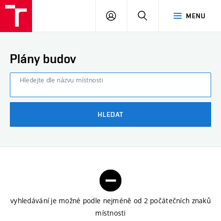
FAST
PŘIHLÁSIT
HLEDAT
MENU
VUT
SE
Brno
Plány budov
Hledejte dle názvu místnosti
HLEDAT
vyhledávání je možné podle nejméně od 2 počátečních znaků
místnosti