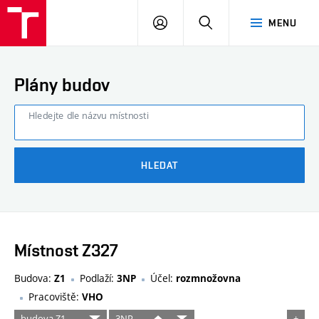
FAST
PŘIHLÁSIT
HLEDAT
MENU
VUT
SE
Brno
Plány budov
Hledejte dle názvu místnosti
HLEDAT
Místnost Z327
Budova:
Podlaží:
Účel:
Z1
3NP
rozmnožovna
Pracoviště:
VHO