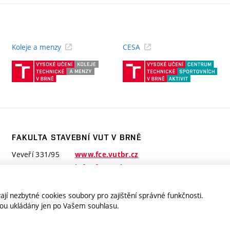
Koleje a menzy
CESA
(externí
(ext
odkaz)
odk
FAKULTA STAVEBNÍ VUT V BRNĚ
Veveří 331/95
www.fce.vutbr.cz
602 00 Brno
info@fce.vutbr.cz
jí nezbytné cookies soubory pro zajištění správné funkčnosti.
jsou ukládány jen po Vašem souhlasu.