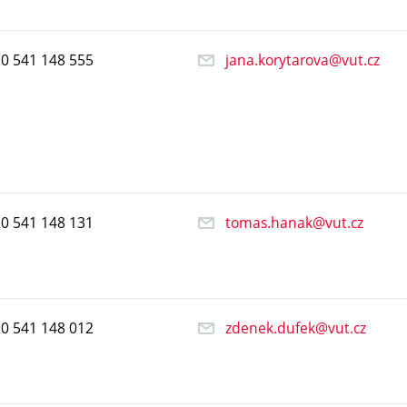
20
541
148
555
jana.korytarova@vut.cz
20
541
148
131
tomas.hanak@vut.cz
20
541
148
012
zdenek.dufek@vut.cz