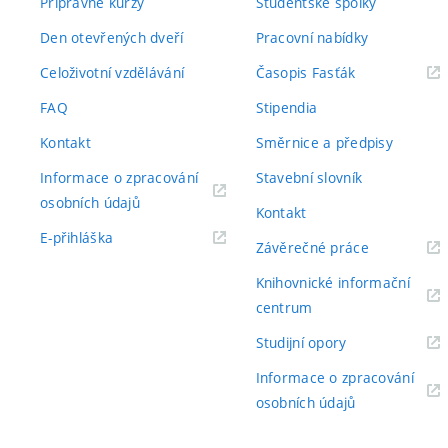
Přípravné kurzy
Studentské spolky
Den otevřených dveří
Pracovní nabídky
(externí
Celoživotní vzdělávání
Časopis Fasťák
odkaz)
FAQ
Stipendia
Kontakt
Směrnice a předpisy
Informace o zpracování
Stavební slovník
(externí
osobních údajů
Kontakt
odkaz)
(externí
E-přihláška
(externí
Závěrečné práce
odkaz)
odkaz)
Knihovnické informační
(externí
centrum
odkaz)
(externí
Studijní opory
odkaz)
Informace o zpracování
(externí
osobních údajů
odkaz)