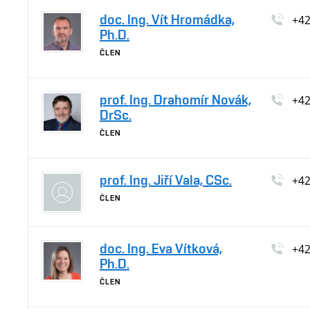
doc. Ing. Vít Hromádka,
+4
Ph.D.
ČLEN
prof. Ing. Drahomír Novák,
+4
DrSc.
ČLEN
prof. Ing. Jiří Vala, CSc.
+4
ČLEN
doc. Ing. Eva Vítková,
+4
Ph.D.
ČLEN