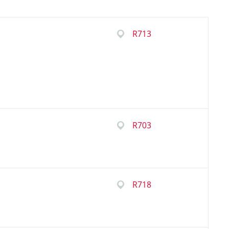
R713
R703
R718