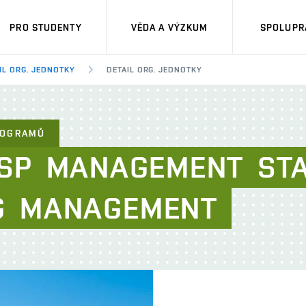
PRO STUDENTY
VĚDA A VÝZKUM
SPOLUPRÁ
IL ORG. JEDNOTKY
DETAIL ORG. JEDNOTKY
OGRAMŮ​
SP
MANAGEMENT
ST
G
MANAGEMENT