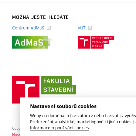
MOŽNÁ JEŠTĚ HLEDÁTE
Centrum AdMaS
VUT
(externí
(externí
odkaz)
odkaz)
Fakulta
stavební
VUT
v
Nastavení souborů cookies
Brně
Weby na doménách fce.vutbr.cz nebo fce.vut.cz využíva
Preferenční, analytické, marketingové či jiné cookies 
Informace o používání cookies
Copyright © 2026 VUT v Brně
Nastavení cookies