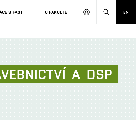
CE S FAST
O FAKULTĚ
EN
PŘIHLÁSIT
HLEDAT
SE
AVEBNICTVÍ
A
DSP