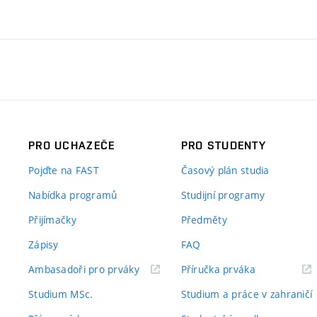
PRO UCHAZEČE
PRO STUDENTY
Pojďte na FAST
Časový plán studia
Nabídka programů
Studijní programy
Přijímačky
Předměty
Zápisy
FAQ
(externí
(externí
Ambasadoři pro prváky
Příručka prváka
odkaz)
odkaz)
Studium MSc.
Studium a práce v zahraničí