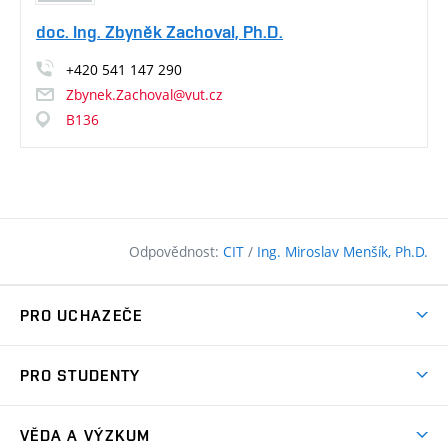
doc. Ing. Zbyněk Zachoval, Ph.D.
+420
541
147
290
Zbynek.Zachoval@vut.cz
B136
Odpovědnost:
CIT
/
Ing. Miroslav Menšík, Ph.D.
PRO UCHAZEČE
Pojďte na FAST
PRO STUDENTY
Nabídka programů
Časový plán studia
Přijímačky
VĚDA A VÝZKUM