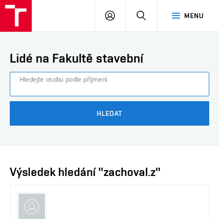
FAST
PŘIHLÁSIT
HLEDAT
MENU
VUT
SE
Brno
Lidé na Fakultě stavební
Hledejte osobu podle příjmení
HLEDAT
Výsledek hledání "zachoval.z"