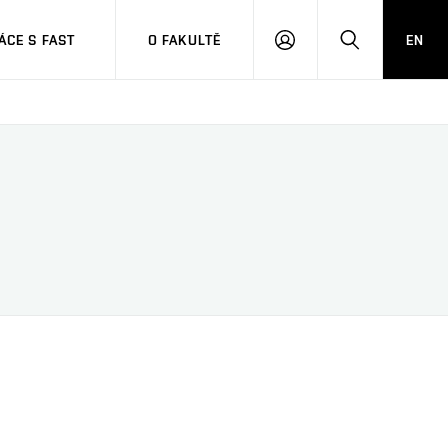
CE S FAST
O FAKULTĚ
EN
PŘIHLÁSIT
HLEDAT
SE