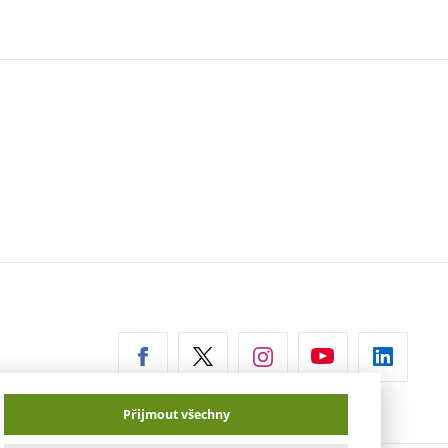
erní
az)
Přijmout všechny