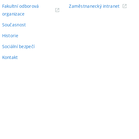
odkaz)
(externí
Fakultní odborová
Zaměstnanecký intranet
(externí
odkaz)
organizace
odkaz)
Současnost
Historie
Sociální bezpečí
Kontakt