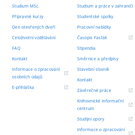
odkaz)
odkaz)
Studium MSc.
Studium a práce v zahraničí
Přípravné kurzy
Studentské spolky
Den otevřených dveří
Pracovní nabídky
(externí
Celoživotní vzdělávání
Časopis Fasťák
odkaz)
FAQ
Stipendia
Kontakt
Směrnice a předpisy
Informace o zpracování
Stavební slovník
(externí
osobních údajů
Kontakt
odkaz)
(externí
E-přihláška
(externí
Závěrečné práce
odkaz)
odkaz)
Knihovnické informační
(externí
centrum
odkaz)
(externí
Studijní opory
odkaz)
Informace o zpracování