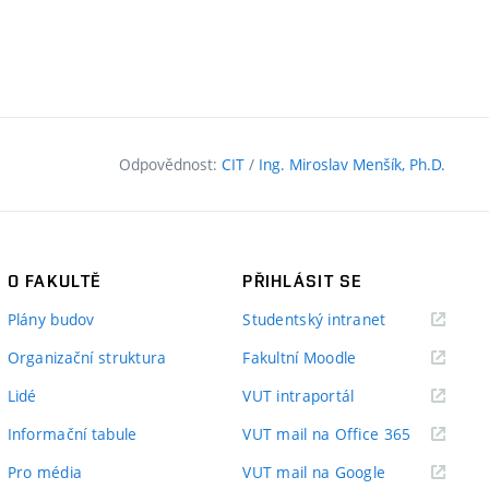
Odpovědnost:
CIT
/
Ing. Miroslav Menšík, Ph.D.
O FAKULTĚ
PŘIHLÁSIT SE
(externí
Plány budov
Studentský intranet
odkaz)
(externí
Organizační struktura
Fakultní Moodle
odkaz)
(externí
Lidé
VUT intraportál
odkaz)
(externí
Informační tabule
VUT mail na Office 365
odkaz)
(externí
Pro média
VUT mail na Google