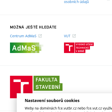
(externí
osobních údajů
odkaz)
MOŽNÁ JEŠTĚ HLEDÁTE
Centrum AdMaS
VUT
(externí
(externí
odkaz)
odkaz)
Fakulta
stavební
VUT
v
Nastavení souborů cookies
Brně
Weby na doménách fce.vutbr.cz nebo fce.vut.cz využíva