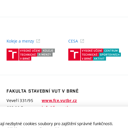
Koleje a menzy
CESA
(externí
(ext
odkaz)
odk
FAKULTA STAVEBNÍ VUT V BRNĚ
Veveří 331/95
www.fce.vutbr.cz
602 00 Brno
info@fce.vutbr.cz
jí nezbytné cookies soubory pro zajištění správné funkčnosti.