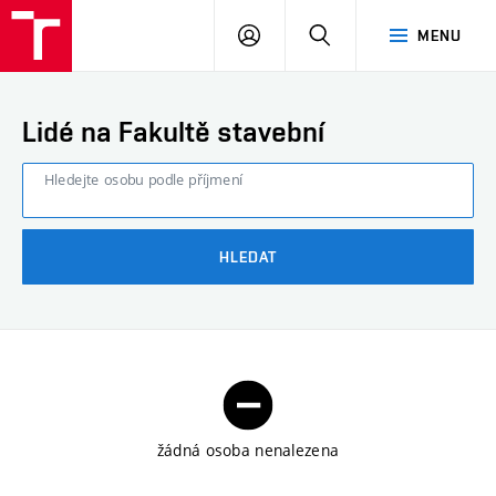
FAST
PŘIHLÁSIT
HLEDAT
MENU
VUT
SE
Brno
Lidé na Fakultě stavební
Hledejte osobu podle příjmení
HLEDAT
žádná osoba nenalezena