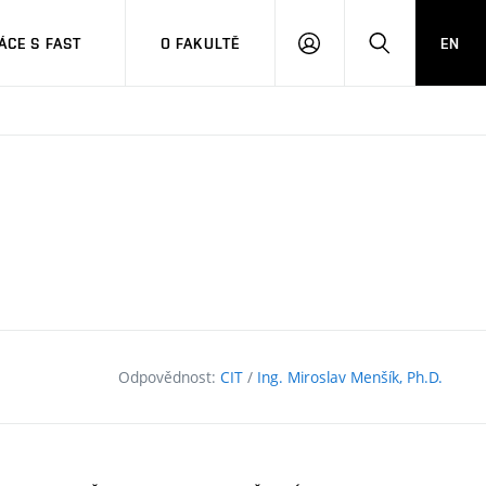
CE S FAST
O FAKULTĚ
EN
PŘIHLÁSIT
HLEDAT
SE
Odpovědnost:
CIT
/
Ing. Miroslav Menšík, Ph.D.