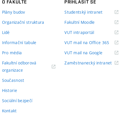
O FAKULTĚ
PŘIHLÁSIT SE
(externí
Plány budov
Studentský intranet
odkaz)
(externí
Organizační struktura
Fakultní Moodle
odkaz)
(externí
Lidé
VUT intraportál
odkaz)
(externí
Informační tabule
VUT mail na Office 365
odkaz)
(externí
Pro média
VUT mail na Google
odkaz)
(externí
Fakultní odborová
Zaměstnanecký intranet
(externí
odkaz)
organizace
odkaz)
Současnost
Historie
Sociální bezpečí
Kontakt