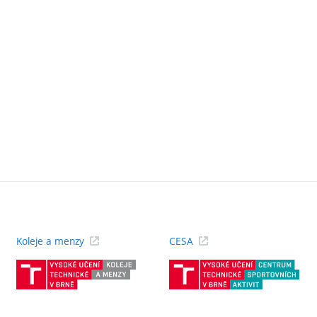
Koleje a menzy
CESA
(externí
(ext
odkaz)
odk