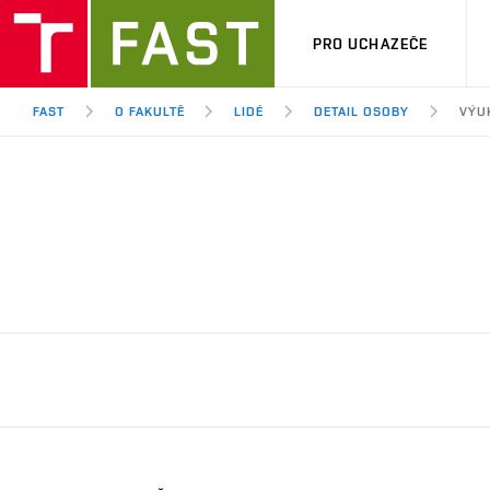
PRO UCHAZEČE
FAST
O FAKULTĚ
LIDÉ
DETAIL OSOBY
VÝU