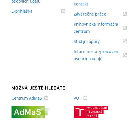
(externí
osobních údajů
Kontakt
odkaz)
(externí
E-přihláška
(externí
Závěrečné práce
odkaz)
odkaz)
Knihovnické informační
(externí
centrum
odkaz)
(externí
Studijní opory
odkaz)
Informace o zpracování
(externí
osobních údajů
odkaz)
MOŽNÁ JEŠTĚ HLEDÁTE
Centrum AdMaS
VUT
(externí
(externí
odkaz)
odkaz)