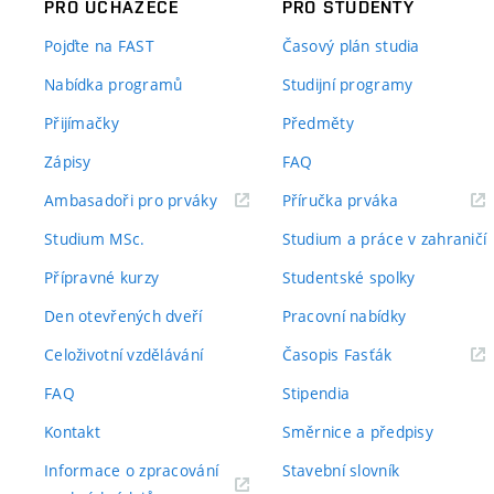
PRO UCHAZEČE
PRO STUDENTY
Pojďte na FAST
Časový plán studia
Nabídka programů
Studijní programy
Přijímačky
Předměty
Zápisy
FAQ
(externí
(externí
Ambasadoři pro prváky
Příručka prváka
odkaz)
odkaz)
Studium MSc.
Studium a práce v zahraničí
Přípravné kurzy
Studentské spolky
Den otevřených dveří
Pracovní nabídky
(externí
Celoživotní vzdělávání
Časopis Fasťák
odkaz)
FAQ
Stipendia
Kontakt
Směrnice a předpisy
Informace o zpracování
Stavební slovník