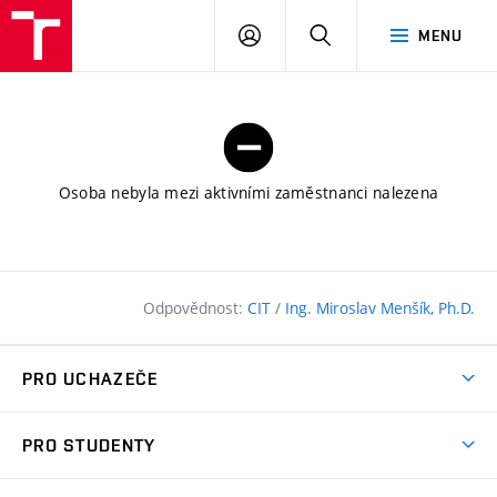
FAST
PŘIHLÁSIT
HLEDAT
MENU
VUT
SE
Brno
Osoba nebyla mezi aktivními zaměstnanci nalezena
Odpovědnost:
CIT
/
Ing. Miroslav Menšík, Ph.D.
PRO UCHAZEČE
Pojďte na FAST
PRO STUDENTY
Nabídka programů
Časový plán studia