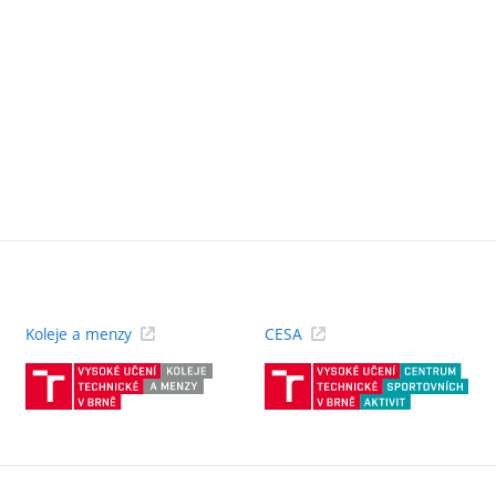
Koleje a menzy
CESA
(externí
(ext
odkaz)
odk