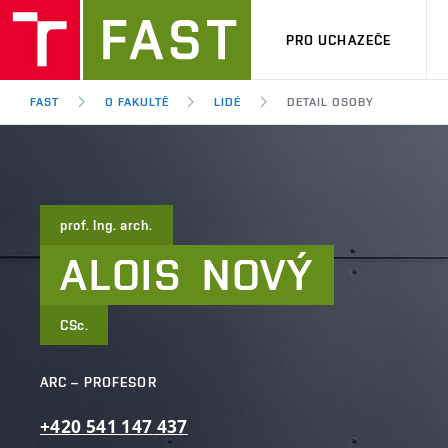
PRO UCHAZEČE
FAST
O FAKULTĚ
LIDÉ
DETAIL OSOBY
prof. Ing. arch.
ALOIS
NOVÝ
CSc.
ARC – PROFESOR
+420
541
147
437