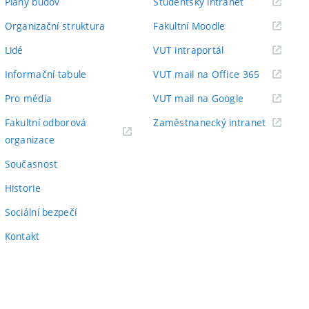
(externí
Plány budov
Studentský intranet
odkaz)
(externí
Organizační struktura
Fakultní Moodle
odkaz)
(externí
Lidé
VUT intraportál
odkaz)
(externí
Informační tabule
VUT mail na Office 365
odkaz)
(externí
Pro média
VUT mail na Google
odkaz)
(externí
Fakultní odborová
Zaměstnanecký intranet
(externí
odkaz)
organizace
odkaz)
Současnost
Historie
Sociální bezpečí
Kontakt