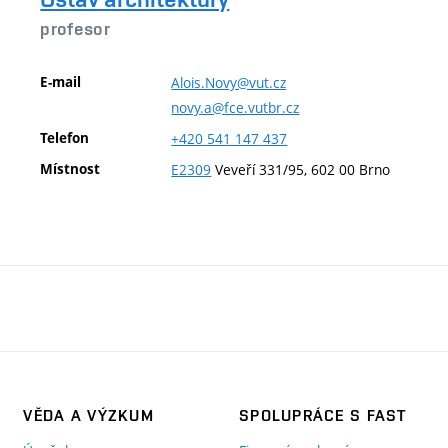
profesor
E-mail
Alois.Novy@vut.cz
novy.a@fce.vutbr.cz
Telefon
+420
541
147
437
Místnost
E2309
Veveří 331/95, 602 00 Brno
VĚDA A VÝZKUM
SPOLUPRÁCE S FAST