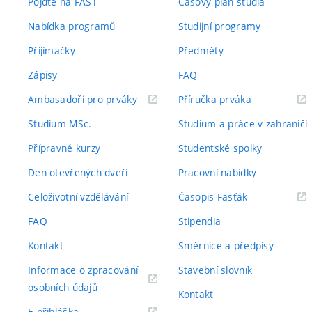
Pojďte na FAST
Časový plán studia
Nabídka programů
Studijní programy
Přijímačky
Předměty
Zápisy
FAQ
(externí
(externí
Ambasadoři pro prváky
Příručka prváka
odkaz)
odkaz)
Studium MSc.
Studium a práce v zahraničí
Přípravné kurzy
Studentské spolky
Den otevřených dveří
Pracovní nabídky
(externí
Celoživotní vzdělávání
Časopis Fasťák
odkaz)
FAQ
Stipendia
Kontakt
Směrnice a předpisy
Informace o zpracování
Stavební slovník
(externí
osobních údajů
Kontakt
odkaz)
(externí
E-přihláška