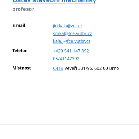
profesor
E-mail
jiri.kala@vut.cz
smkal@fce.vutbr.cz
kala.j@fce.vutbr.cz
Telefon
+420
541
147
392
05/41147392
Místnost
C419
Veveří 331/95, 602 00 Brno