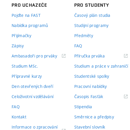
PRO UCHAZEČE
PRO STUDENTY
Pojďte na FAST
Časový plán studia
Nabídka programů
Studijní programy
Přijímačky
Předměty
Zápisy
FAQ
(externí
(externí
Ambasadoři pro prváky
Příručka prváka
odkaz)
odkaz)
Studium MSc.
Studium a práce v zahraničí
Přípravné kurzy
Studentské spolky
Den otevřených dveří
Pracovní nabídky
(externí
Celoživotní vzdělávání
Časopis Fasťák
odkaz)
FAQ
Stipendia
Kontakt
Směrnice a předpisy
Informace o zpracování
Stavební slovník