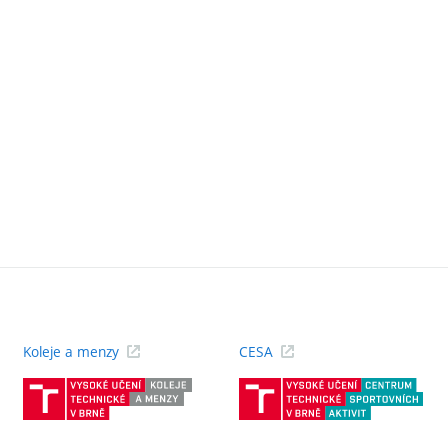
Koleje a menzy
CESA
(externí
(ext
odkaz)
odk