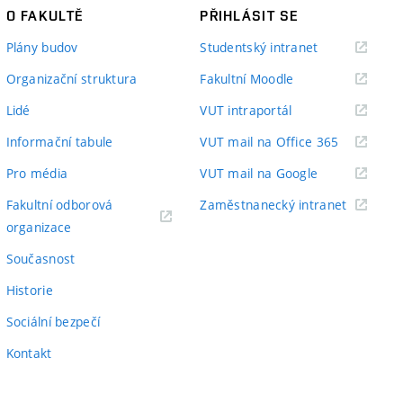
O FAKULTĚ
PŘIHLÁSIT SE
(externí
Plány budov
Studentský intranet
odkaz)
(externí
Organizační struktura
Fakultní Moodle
odkaz)
(externí
Lidé
VUT intraportál
odkaz)
(externí
Informační tabule
VUT mail na Office 365
odkaz)
(externí
Pro média
VUT mail na Google
odkaz)
(externí
Fakultní odborová
Zaměstnanecký intranet
(externí
odkaz)
organizace
odkaz)
Současnost
Historie
Sociální bezpečí
Kontakt