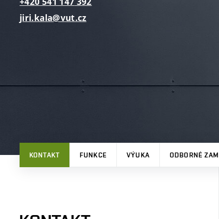
+420
541
147
392
jiri.kala@vut.cz
KONTAKT
FUNKCE
VÝUKA
ODBORNÉ ZAM