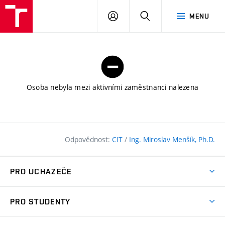
FAST
PŘIHLÁSIT
HLEDAT
MENU
VUT
SE
Brno
Osoba nebyla mezi aktivními zaměstnanci nalezena
Odpovědnost:
CIT
/
Ing. Miroslav Menšík, Ph.D.
PRO UCHAZEČE
Pojďte na FAST
PRO STUDENTY
Nabídka programů
Časový plán studia