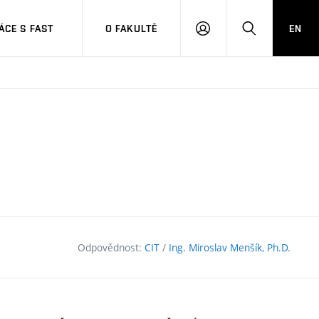
CE S FAST
O FAKULTĚ
EN
PŘIHLÁSIT
HLEDAT
SE
Odpovědnost:
CIT
/
Ing. Miroslav Menšík, Ph.D.