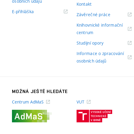
(externí
osobních údajů
Kontakt
odkaz)
(externí
E-přihláška
(externí
Závěrečné práce
odkaz)
odkaz)
Knihovnické informační
(externí
centrum
odkaz)
(externí
Studijní opory
odkaz)
Informace o zpracování
(externí
osobních údajů
odkaz)
MOŽNÁ JEŠTĚ HLEDÁTE
Centrum AdMaS
VUT
(externí
(externí
odkaz)
odkaz)