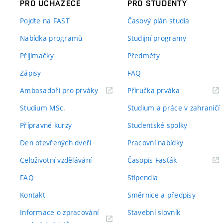
PRO UCHAZEČE
PRO STUDENTY
Pojďte na FAST
Časový plán studia
Nabídka programů
Studijní programy
Přijímačky
Předměty
Zápisy
FAQ
(externí
(externí
Ambasadoři pro prváky
Příručka prváka
odkaz)
odkaz)
Studium MSc.
Studium a práce v zahraničí
Přípravné kurzy
Studentské spolky
Den otevřených dveří
Pracovní nabídky
(externí
Celoživotní vzdělávání
Časopis Fasťák
odkaz)
FAQ
Stipendia
Kontakt
Směrnice a předpisy
Informace o zpracování
Stavební slovník