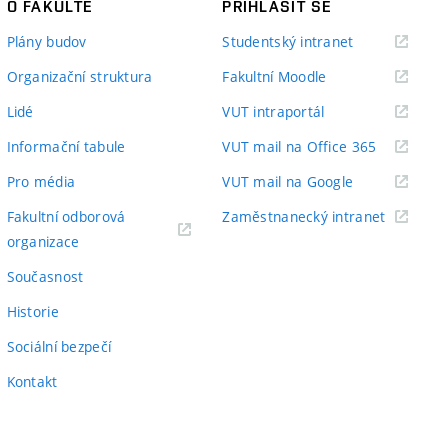
O FAKULTĚ
PŘIHLÁSIT SE
(externí
Plány budov
Studentský intranet
odkaz)
(externí
Organizační struktura
Fakultní Moodle
odkaz)
(externí
Lidé
VUT intraportál
odkaz)
(externí
Informační tabule
VUT mail na Office 365
odkaz)
(externí
Pro média
VUT mail na Google
odkaz)
(externí
Fakultní odborová
Zaměstnanecký intranet
(externí
odkaz)
organizace
odkaz)
Současnost
Historie
Sociální bezpečí
Kontakt