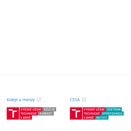
Koleje a menzy
CESA
(externí
(ext
odkaz)
odk