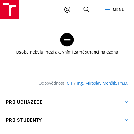
FAST
PŘIHLÁSIT
HLEDAT
MENU
VUT
SE
Brno
Osoba nebyla mezi aktivními zaměstnanci nalezena
Odpovědnost:
CIT
/
Ing. Miroslav Menšík, Ph.D.
PRO UCHAZEČE
Pojďte na FAST
PRO STUDENTY
Nabídka programů
Časový plán studia