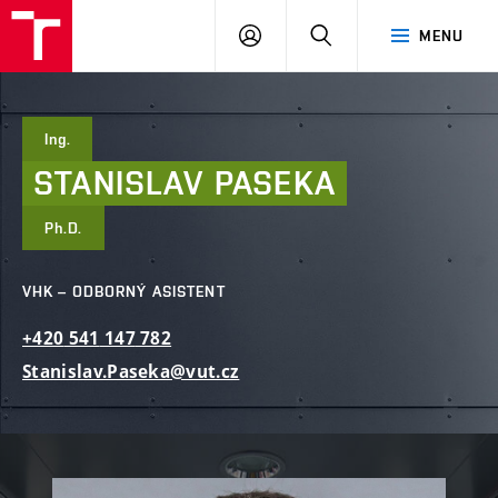
FAST
PŘIHLÁSIT
HLEDAT
MENU
VUT
SE
Brno
Ing.
STANISLAV
PASEKA
Ph.D.
VHK – ODBORNÝ ASISTENT
+420
541
147
782
Stanislav.Paseka@vut.cz