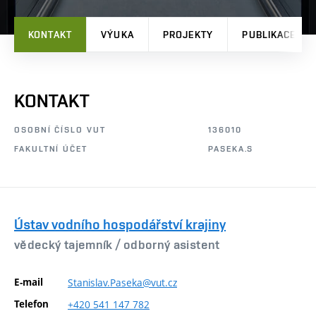
KONTAKT
VÝUKA
PROJEKTY
PUBLIKACE
KONTAKT
OSOBNÍ ČÍSLO VUT
136010
FAKULTNÍ ÚČET
PASEKA.S
Ústav vodního hospodářství krajiny
vědecký tajemník /
odborný asistent
E-mail
Stanislav.Paseka@vut.cz
Telefon
+420
541
147
782