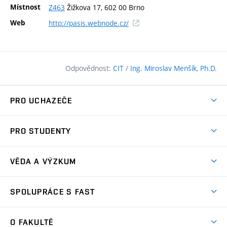
Místnost
Z463
Žižkova 17, 602 00 Brno
(externí
Web
http://pasis.webnode.cz/
odkaz)
Odpovědnost:
CIT
/
Ing. Miroslav Menšík, Ph.D.
PRO UCHAZEČE
Pojďte na FAST
PRO STUDENTY
Nabídka programů
Časový plán studia
Přijímačky
VĚDA A VÝZKUM
Studijní programy
Zápisy
Úspěchy
Předměty
SPOLUPRÁCE S FAST
(externí
Ambasadoři pro prváky
Licence a patenty
odkaz)
FAQ
Studium MSc.
Firemní spolupráce
Centra výzkumu
O FAKULTĚ
(externí
Příručka prváka