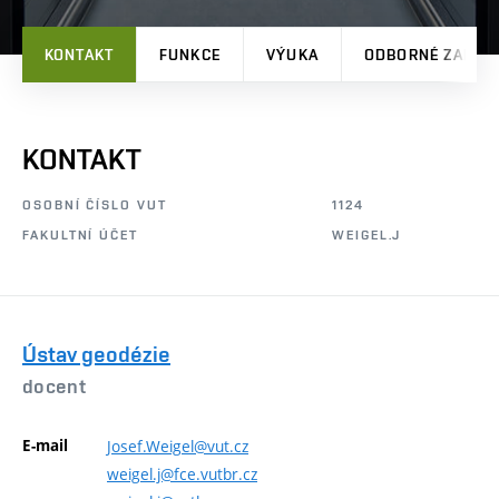
KONTAKT
FUNKCE
VÝUKA
ODBORNÉ ZAMĚŘ
KONTAKT
OSOBNÍ ČÍSLO VUT
1124
FAKULTNÍ ÚČET
WEIGEL.J
Ústav geodézie
docent
E-mail
Josef.Weigel@vut.cz
weigel.j@fce.vutbr.cz