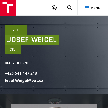
FAST
PŘIHLÁSIT
HLEDAT
MENU
VUT
SE
Brno
doc. Ing.
JOSEF
WEIGEL
CSc.
GED – DOCENT
+420
541
147
213
Josef.Weigel@vut.cz