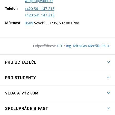
weigel.j@vutbr.cz
Telefon
+420
541
147
213
+420
541
147
213
Místnost
B509
Veveří 331/95, 602 00 Brno
Odpovědnost:
CIT
/
Ing. Miroslav Menšík, Ph.D.
PRO UCHAZEČE
Pojďte na FAST
PRO STUDENTY
Nabídka programů
Časový plán studia
Přijímačky
VĚDA A VÝZKUM
Studijní programy
Zápisy
Úspěchy
Předměty
SPOLUPRÁCE S FAST
(externí
Ambasadoři pro prváky
Licence a patenty