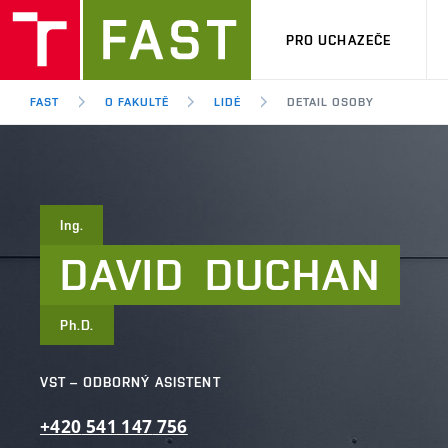
PRO UCHAZEČE
FAST
O FAKULTĚ
LIDÉ
DETAIL OSOBY
Ing.
DAVID
DUCHAN
Ph.D.
VST – ODBORNÝ ASISTENT
+420
541
147
756