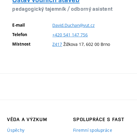
pedagogický tajemník /
odborný asistent
E-mail
David.Duchan@vut.cz
Telefon
+420
541
147
756
Místnost
Z417
Žižkova 17, 602 00 Brno
VĚDA A VÝZKUM
SPOLUPRÁCE S FAST
Úspěchy
Firemní spolupráce