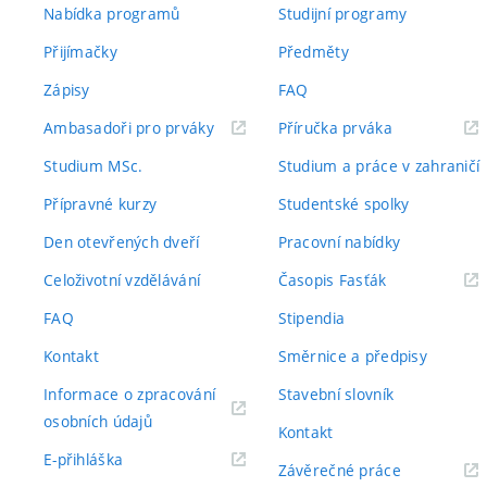
Nabídka programů
Studijní programy
Přijímačky
Předměty
Zápisy
FAQ
(externí
(externí
Ambasadoři pro prváky
Příručka prváka
odkaz)
odkaz)
Studium MSc.
Studium a práce v zahraničí
Přípravné kurzy
Studentské spolky
Den otevřených dveří
Pracovní nabídky
(externí
Celoživotní vzdělávání
Časopis Fasťák
odkaz)
FAQ
Stipendia
Kontakt
Směrnice a předpisy
Informace o zpracování
Stavební slovník
(externí
osobních údajů
Kontakt
odkaz)
(externí
E-přihláška
(externí
Závěrečné práce
odkaz)