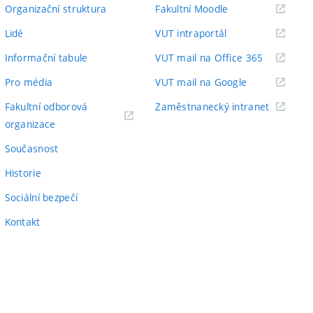
odkaz)
(externí
Organizační struktura
Fakultní Moodle
odkaz)
(externí
Lidé
VUT intraportál
odkaz)
(externí
Informační tabule
VUT mail na Office 365
odkaz)
(externí
Pro média
VUT mail na Google
odkaz)
(externí
Fakultní odborová
Zaměstnanecký intranet
(externí
odkaz)
organizace
odkaz)
Současnost
Historie
Sociální bezpečí
Kontakt