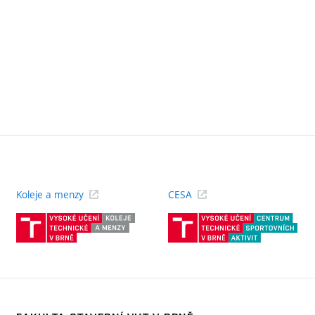
Koleje a menzy
CESA
(externí
(ext
odkaz)
odk