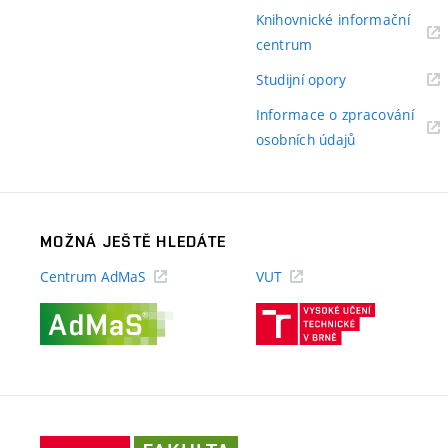
odkaz)
Knihovnické informační
(externí
centrum
odkaz)
(externí
Studijní opory
odkaz)
Informace o zpracování
(externí
osobních údajů
odkaz)
MOŽNÁ JEŠTĚ HLEDÁTE
Centrum AdMaS
VUT
(externí
(externí
odkaz)
odkaz)
Fakulta