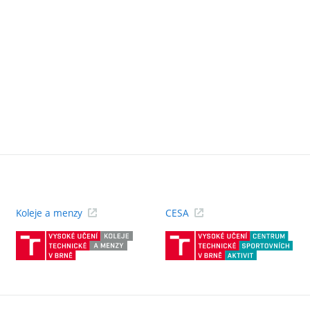
Koleje a menzy
CESA
(externí
(ext
odkaz)
odk