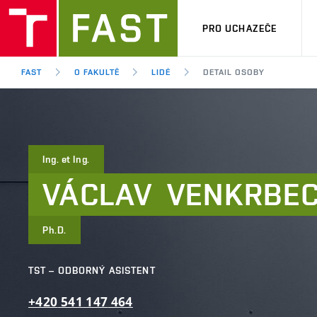
PRO UCHAZEČE
FAST
O FAKULTĚ
LIDÉ
DETAIL OSOBY
Ing. et Ing.
VÁCLAV
VENKRBE
Ph.D.
TST – ODBORNÝ ASISTENT
+420
541
147
464