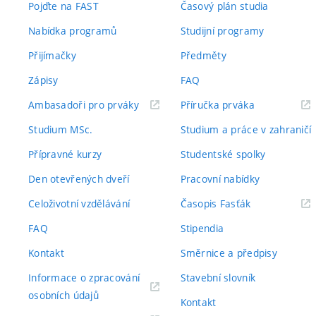
Pojďte na FAST
Časový plán studia
Nabídka programů
Studijní programy
Přijímačky
Předměty
Zápisy
FAQ
(externí
(externí
Ambasadoři pro prváky
Příručka prváka
odkaz)
odkaz)
Studium MSc.
Studium a práce v zahraničí
Přípravné kurzy
Studentské spolky
Den otevřených dveří
Pracovní nabídky
(externí
Celoživotní vzdělávání
Časopis Fasťák
odkaz)
FAQ
Stipendia
Kontakt
Směrnice a předpisy
Informace o zpracování
Stavební slovník
(externí
osobních údajů
Kontakt
odkaz)