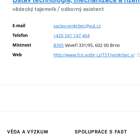
vědecký tajemník /
odborný asistent
E-mail
vaclav.venkrbec@vut.cz
Telefon
+420
541
147
464
Místnost
B305
Veveří 331/95, 602 00 Brno
(e
Web
http://www.fce.vutbr.cz/TST/venkrbec.v/
od
VĚDA A VÝZKUM
SPOLUPRÁCE S FAST