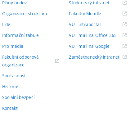
(externí
Plány budov
Studentský intranet
odkaz)
(externí
Organizační struktura
Fakultní Moodle
odkaz)
(externí
Lidé
VUT intraportál
odkaz)
(externí
Informační tabule
VUT mail na Office 365
odkaz)
(externí
Pro média
VUT mail na Google
odkaz)
(externí
Fakultní odborová
Zaměstnanecký intranet
(externí
odkaz)
organizace
odkaz)
Současnost
Historie
Sociální bezpečí
Kontakt