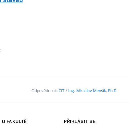
xterní
kaz)
Odpovědnost:
CIT
/
Ing. Miroslav Menšík, Ph.D.
O FAKULTĚ
PŘIHLÁSIT SE