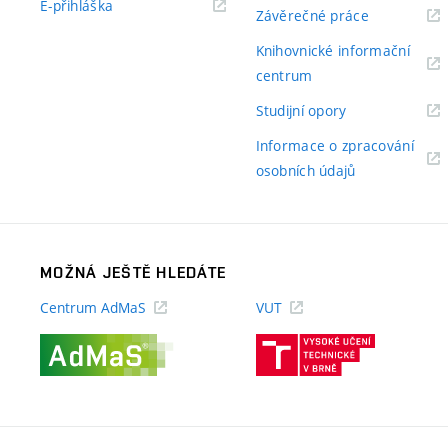
(externí
E-přihláška
(externí
Závěrečné práce
odkaz)
odkaz)
Knihovnické informační
(externí
centrum
odkaz)
(externí
Studijní opory
odkaz)
Informace o zpracování
(externí
osobních údajů
odkaz)
MOŽNÁ JEŠTĚ HLEDÁTE
Centrum AdMaS
VUT
(externí
(externí
odkaz)
odkaz)