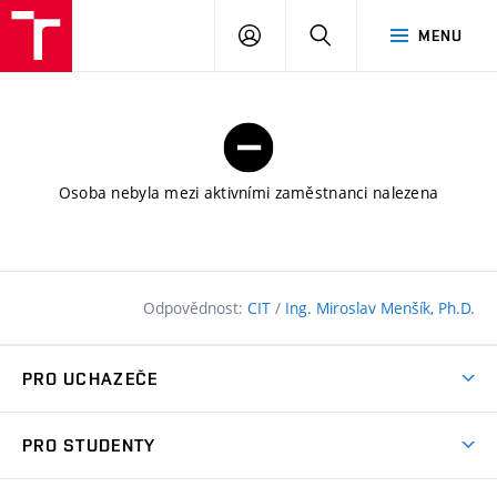
FAST
PŘIHLÁSIT
HLEDAT
MENU
VUT
SE
Brno
Osoba nebyla mezi aktivními zaměstnanci nalezena
Odpovědnost:
CIT
/
Ing. Miroslav Menšík, Ph.D.
PRO UCHAZEČE
Pojďte na FAST
PRO STUDENTY
Nabídka programů
Časový plán studia