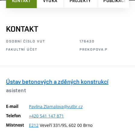
KONTAKT
VÝUKA
PROJEKTY
PUBLIKACE
KONTAKT
OSOBNÍ ČÍSLO VUT
176430
FAKULTNÍ ÚČET
PREKOPOVA.P
Ústav betonových a zděných konstrukcí
asistent
E-mail
Pavlina.Zlamalova@vutbr.cz
Telefon
+420
541
147
871
Místnost
E212
Veveří 331/95, 602 00 Brno