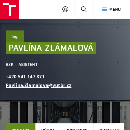
FAST
PŘIHLÁSIT
HLEDAT
MENU
VUT
SE
Brno
Ing.
PAVLÍNA
ZLÁMALOVÁ
BZK – ASISTENT
+420
541
147
871
Pavlina.Zlamalova@vutbr.cz