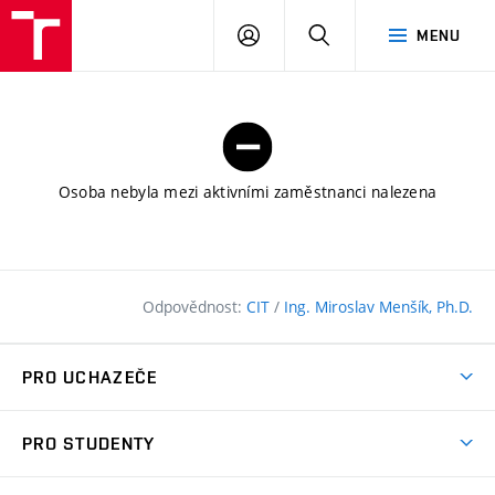
FAST
PŘIHLÁSIT
HLEDAT
MENU
VUT
SE
Brno
Osoba nebyla mezi aktivními zaměstnanci nalezena
Odpovědnost:
CIT
/
Ing. Miroslav Menšík, Ph.D.
PRO UCHAZEČE
Pojďte na FAST
PRO STUDENTY
Nabídka programů
Časový plán studia