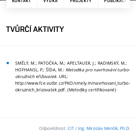
KONTAKT
VÝUKA
PROJEKTY
PUBLIKACE
TVŮRČÍ AKTIVITY
SMĚLÝ, M.; PATOČKA, M.; APELTAUER, J.; RADIMSKÝ, M.;
HOFHANSL, P.; ŠÍDA, M.:
Metodika pro navrhování turbo-
okružních křižovatek
. URL:
http://www.fce.vutbr.cz/PKO/smely.m/navrhovani_turbo-
okruznich_krizovatek.pdf. (Metodiky certifikované)
Odpovědnost:
CIT
/
Ing. Miroslav Menšík, Ph.D.