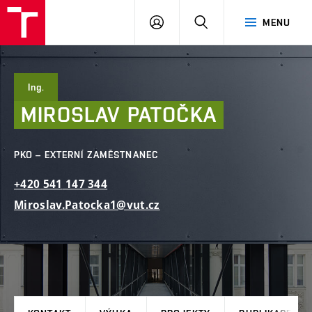
FAST
PŘIHLÁSIT
HLEDAT
MENU
VUT
SE
Brno
Ing.
MIROSLAV
PATOČKA
PKO – EXTERNÍ ZAMĚSTNANEC
+420
541
147
344
Miroslav.Patocka1@vut.cz