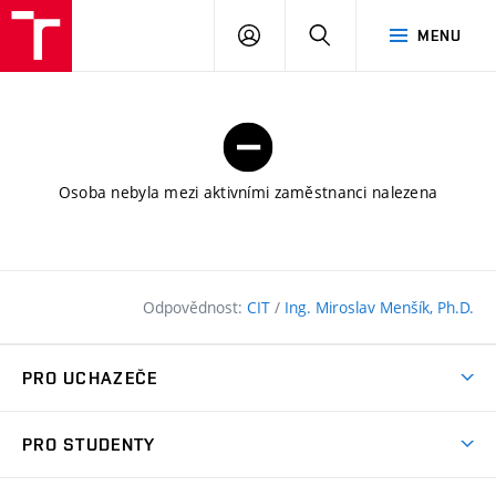
FAST
PŘIHLÁSIT
HLEDAT
MENU
VUT
SE
Brno
Osoba nebyla mezi aktivními zaměstnanci nalezena
Odpovědnost:
CIT
/
Ing. Miroslav Menšík, Ph.D.
PRO UCHAZEČE
Pojďte na FAST
PRO STUDENTY
Nabídka programů
Časový plán studia