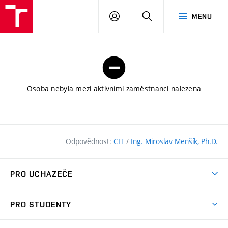
FAST
PŘIHLÁSIT
HLEDAT
MENU
VUT
SE
Brno
Osoba nebyla mezi aktivními zaměstnanci nalezena
Odpovědnost:
CIT
/
Ing. Miroslav Menšík, Ph.D.
PRO UCHAZEČE
Pojďte na FAST
PRO STUDENTY
Nabídka programů
Časový plán studia