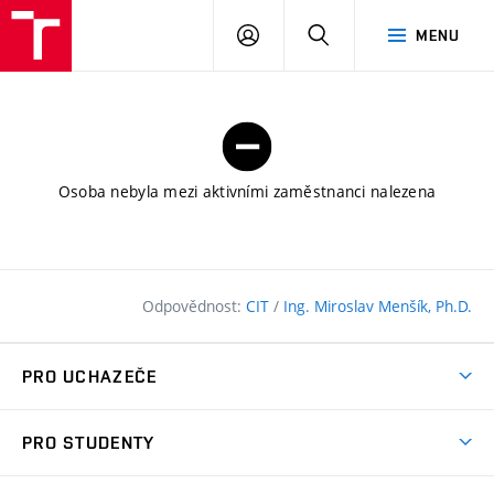
FAST
PŘIHLÁSIT
HLEDAT
MENU
VUT
SE
Brno
Osoba nebyla mezi aktivními zaměstnanci nalezena
Odpovědnost:
CIT
/
Ing. Miroslav Menšík, Ph.D.
PRO UCHAZEČE
Pojďte na FAST
PRO STUDENTY
Nabídka programů
Časový plán studia