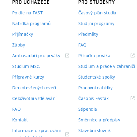
PRO UCHAZEČE
PRO STUDENTY
Pojďte na FAST
Časový plán studia
Nabídka programů
Studijní programy
Přijímačky
Předměty
Zápisy
FAQ
(externí
(externí
Ambasadoři pro prváky
Příručka prváka
odkaz)
odkaz)
Studium MSc.
Studium a práce v zahraničí
Přípravné kurzy
Studentské spolky
Den otevřených dveří
Pracovní nabídky
(externí
Celoživotní vzdělávání
Časopis Fasťák
odkaz)
FAQ
Stipendia
Kontakt
Směrnice a předpisy
Informace o zpracování
Stavební slovník