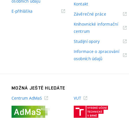
(externí
osobních údajů
Kontakt
odkaz)
(externí
E-přihláška
(externí
Závěrečné práce
odkaz)
odkaz)
Knihovnické informační
(externí
centrum
odkaz)
(externí
Studijní opory
odkaz)
Informace o zpracování
(externí
osobních údajů
odkaz)
MOŽNÁ JEŠTĚ HLEDÁTE
Centrum AdMaS
VUT
(externí
(externí
odkaz)
odkaz)