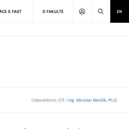
CE S FAST
O FAKULTĚ
EN
PŘIHLÁSIT
HLEDAT
SE
Odpovědnost:
CIT
/
Ing. Miroslav Menšík, Ph.D.