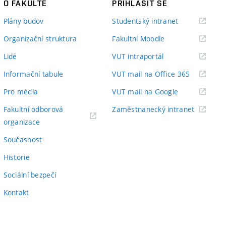
O FAKULTĚ
PŘIHLÁSIT SE
(externí
Plány budov
Studentský intranet
odkaz)
(externí
Organizační struktura
Fakultní Moodle
odkaz)
(externí
Lidé
VUT intraportál
odkaz)
(externí
Informační tabule
VUT mail na Office 365
odkaz)
(externí
Pro média
VUT mail na Google
odkaz)
(externí
Fakultní odborová
Zaměstnanecký intranet
(externí
odkaz)
organizace
odkaz)
Současnost
Historie
Sociální bezpečí
Kontakt