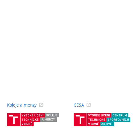
Koleje a menzy
CESA
(externí
(ext
odkaz)
odk