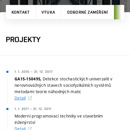
KONTAKT
VÝUKA
ODBORNÉ ZAMĚŘENÍ
PRO
PROJEKTY
1. 1. 2015
–
31. 12. 2017
Detekce stochastických univerzalit v
GA15-15049S,
nerovnovážných stavech sociofyzikálních systémů
metodami teorie náhodných matic
Detail
1. 1. 2011
–
31. 12. 2011
Moderní programovací techniky ve stavebním
inženýrství
Detail