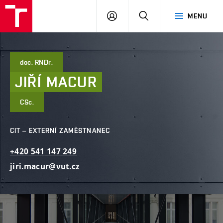
FAST
PŘIHLÁSIT
HLEDAT
MENU
VUT
SE
Brno
doc. RNDr.
JIŘÍ
MACUR
CSc.
CIT – EXTERNÍ ZAMĚSTNANEC
+420
541
147
249
jiri.macur@vut.cz