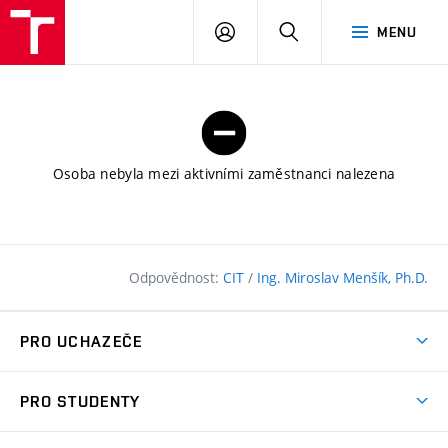
FAST
PŘIHLÁSIT
HLEDAT
MENU
VUT
SE
Brno
Osoba nebyla mezi aktivními zaměstnanci nalezena
Odpovědnost:
CIT
/
Ing. Miroslav Menšík, Ph.D.
PRO UCHAZEČE
Pojďte na FAST
PRO STUDENTY
Nabídka programů
Časový plán studia