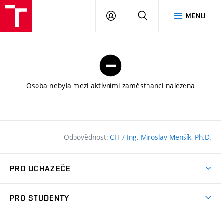
FAST
PŘIHLÁSIT
HLEDAT
MENU
VUT
SE
Brno
Osoba nebyla mezi aktivními zaměstnanci nalezena
Odpovědnost:
CIT
/
Ing. Miroslav Menšík, Ph.D.
PRO UCHAZEČE
Pojďte na FAST
PRO STUDENTY
Nabídka programů
Časový plán studia