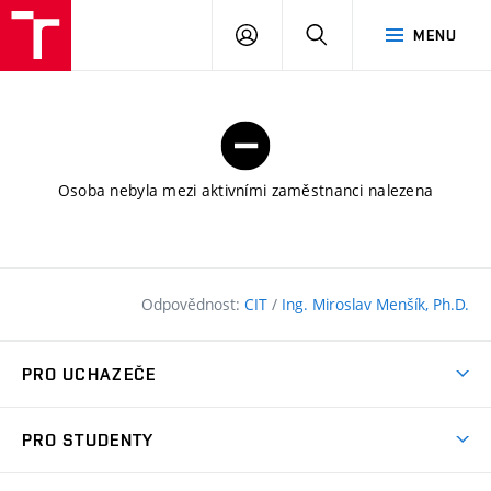
FAST
PŘIHLÁSIT
HLEDAT
MENU
VUT
SE
Brno
Osoba nebyla mezi aktivními zaměstnanci nalezena
Odpovědnost:
CIT
/
Ing. Miroslav Menšík, Ph.D.
PRO UCHAZEČE
Pojďte na FAST
PRO STUDENTY
Nabídka programů
Časový plán studia