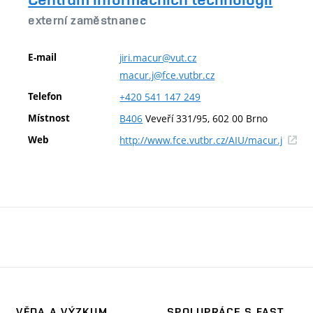
externí zaměstnanec
E-mail
jiri.macur@vut.cz
macur.j@fce.vutbr.cz
Telefon
+420
541
147
249
Místnost
B406
Veveří 331/95, 602 00 Brno
(extern
Web
http://www.fce.vutbr.cz/AIU/macur.j
odkaz)
VĚDA A VÝZKUM
SPOLUPRÁCE S FAST