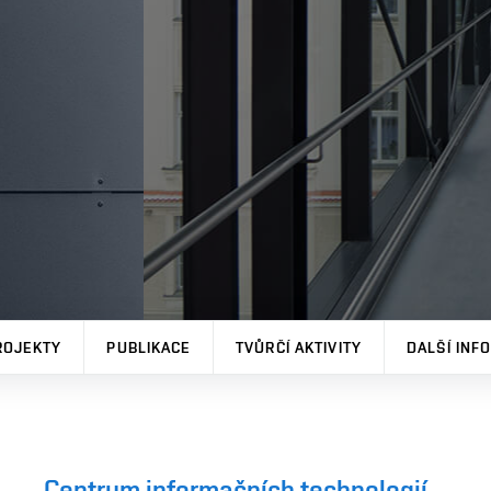
ROJEKTY
PUBLIKACE
TVŮRČÍ AKTIVITY
DALŠÍ INF
Centrum informačních technologií