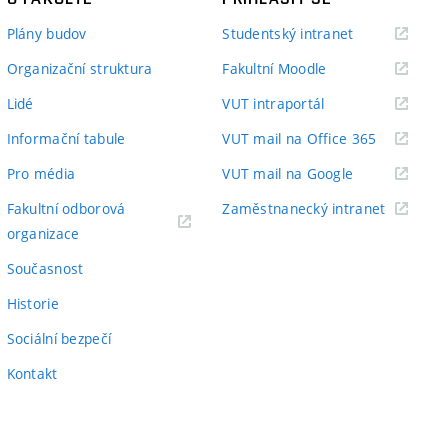
(externí
Plány budov
Studentský intranet
odkaz)
(externí
Organizační struktura
Fakultní Moodle
odkaz)
(externí
Lidé
VUT intraportál
odkaz)
(externí
Informační tabule
VUT mail na Office 365
odkaz)
(externí
Pro média
VUT mail na Google
odkaz)
(externí
Fakultní odborová
Zaměstnanecký intranet
(externí
odkaz)
organizace
odkaz)
Současnost
Historie
Sociální bezpečí
Kontakt