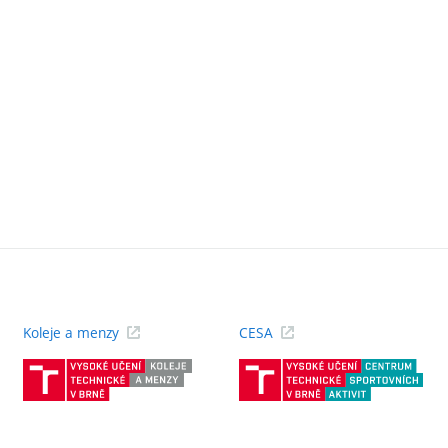
Koleje a menzy
CESA
(externí
(ext
odkaz)
odk