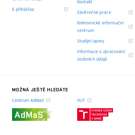
Kontakt
odkaz)
(externí
E-přihláška
(externí
Závěrečné práce
odkaz)
odkaz)
Knihovnické informační
(externí
centrum
odkaz)
(externí
Studijní opory
odkaz)
Informace o zpracování
(externí
osobních údajů
odkaz)
MOŽNÁ JEŠTĚ HLEDÁTE
Centrum AdMaS
VUT
(externí
(externí
odkaz)
odkaz)