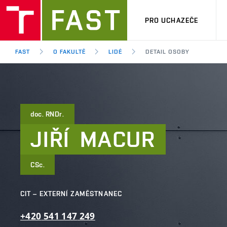
PRO UCHAZEČE
FAST
O FAKULTĚ
LIDÉ
DETAIL OSOBY
doc. RNDr.
JIŘÍ
MACUR
CSc.
CIT – EXTERNÍ ZAMĚSTNANEC
+420
541
147
249