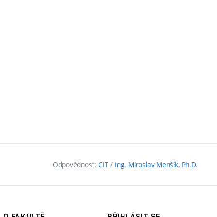
í
Odpovědnost:
CIT
/
Ing. Miroslav Menšík, Ph.D.
O FAKULTĚ
PŘIHLÁSIT SE