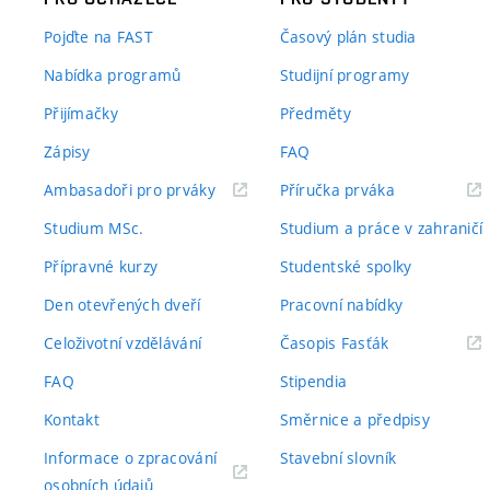
Pojďte na FAST
Časový plán studia
Nabídka programů
Studijní programy
Přijímačky
Předměty
Zápisy
FAQ
(externí
(externí
Ambasadoři pro prváky
Příručka prváka
odkaz)
odkaz)
Studium MSc.
Studium a práce v zahraničí
Přípravné kurzy
Studentské spolky
Den otevřených dveří
Pracovní nabídky
(externí
Celoživotní vzdělávání
Časopis Fasťák
odkaz)
FAQ
Stipendia
Kontakt
Směrnice a předpisy
Informace o zpracování
Stavební slovník
(externí
osobních údajů