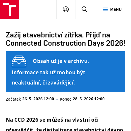
FAST
PŘIHLÁSIT
HLEDAT
MENU
VUT
SE
Brno
Zažij stavebnictví zítřka. Přijď na
Connected Construction Days 2026!
Obsah už je v archivu.
Informace tak už mohou být
neaktuální, či zavádějící.
Začátek
26. 5. 2026 12:00
Konec
28. 5. 2026 12:00
Na CCD 2026 se můžeš na vlastní oči
přesvědčit, že digitalizace stavebnictví dávno