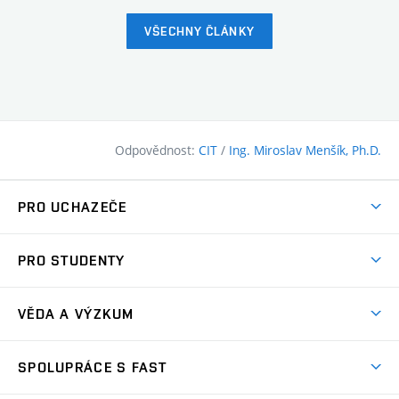
VŠECHNY ČLÁNKY
Odpovědnost:
CIT
/
Ing. Miroslav Menšík, Ph.D.
PRO UCHAZEČE
Pojďte na FAST
PRO STUDENTY
Nabídka programů
Časový plán studia
Přijímačky
VĚDA A VÝZKUM
Studijní programy
Zápisy
Úspěchy
Předměty
SPOLUPRÁCE S FAST
(externí
Ambasadoři pro prváky
Licence a patenty
odkaz)
FAQ