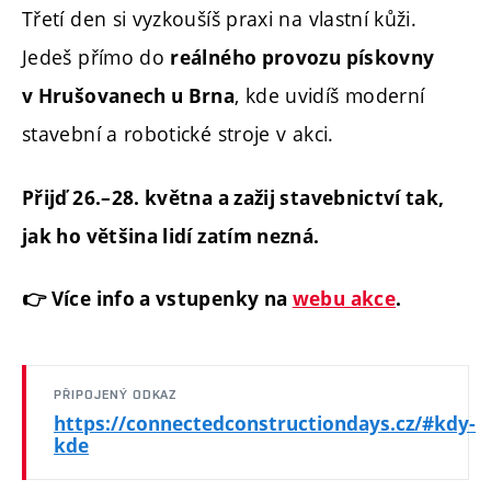
Třetí den si vyzkoušíš praxi na vlastní kůži.
Jedeš přímo do
reálného provozu pískovny
, kde uvidíš moderní
v Hrušovanech u Brna
stavební a robotické stroje v akci.
Přijď 26.–28. května a zažij stavebnictví tak,
jak ho většina lidí zatím nezná.
👉 Více info a vstupenky na
webu akce
.
PŘIPOJENÝ ODKAZ
https://connectedconstructiondays.cz/#kdy-
kde