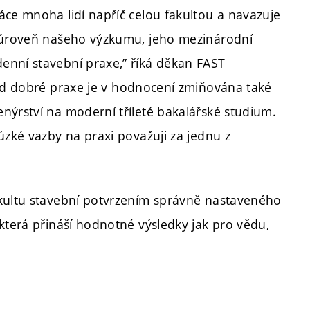
áce mnoha lidí napříč celou fakultou a navazuje
u úroveň našeho výzkumu, jeho mezinárodní
enní stavební praxe,” říká děkan FAST
lad dobré praxe je v hodnocení zmiňována také
nýrství na moderní tříleté bakalářské studium.
úzké vazby na praxi považuji za jednu z
akultu stavební potvrzením správně nastaveného
která přináší hodnotné výsledky jak pro vědu,