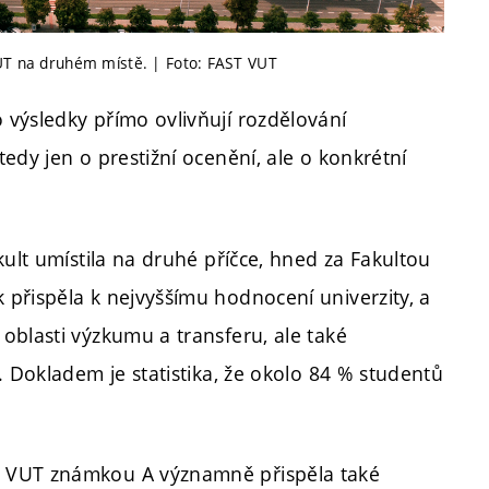
VUT na druhém místě. | Foto: FAST VUT
výsledky přímo ovlivňují rozdělování
edy jen o prestižní ocenění, ale o konkrétní
kult umístila na druhé příčce, hned za Fakultou
přispěla k nejvyššímu hodnocení univerzity, a
oblasti výzkumu a transferu, ale také
. Dokladem je statistika, že okolo 84 % studentů
í VUT známkou A významně přispěla také