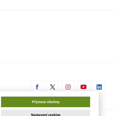
erní
az)
Přijmout všechny
Nastavení cookies