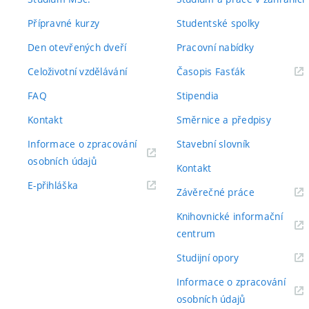
Přípravné kurzy
Studentské spolky
Den otevřených dveří
Pracovní nabídky
(externí
Celoživotní vzdělávání
Časopis Fasťák
odkaz)
FAQ
Stipendia
Kontakt
Směrnice a předpisy
Informace o zpracování
Stavební slovník
(externí
osobních údajů
Kontakt
odkaz)
(externí
E-přihláška
(externí
Závěrečné práce
odkaz)
odkaz)
Knihovnické informační
(externí
centrum
odkaz)
(externí
Studijní opory
odkaz)
Informace o zpracování
(externí
osobních údajů