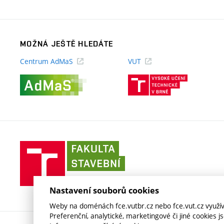
odkaz)
MOŽNÁ JEŠTĚ HLEDÁTE
Centrum AdMaS
VUT
(externí
(externí
odkaz)
odkaz)
Fakulta
stavební
VUT
v
Nastavení souborů cookies
Brně
Weby na doménách fce.vutbr.cz nebo fce.vut.cz využíva
Preferenční, analytické, marketingové či jiné cookies 