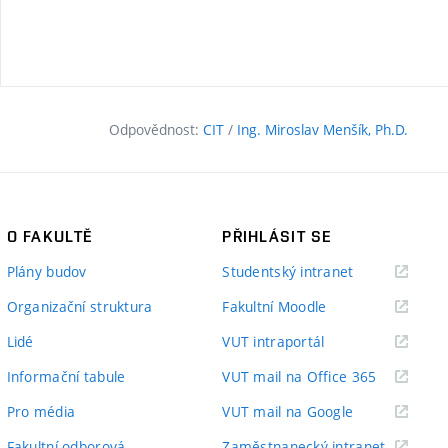
Odpovědnost:
CIT
/
Ing. Miroslav Menšík, Ph.D.
O FAKULTĚ
PŘIHLÁSIT SE
(externí
Plány budov
Studentský intranet
odkaz)
(externí
Organizační struktura
Fakultní Moodle
odkaz)
(externí
Lidé
VUT intraportál
odkaz)
(externí
Informační tabule
VUT mail na Office 365
odkaz)
(externí
Pro média
VUT mail na Google
odkaz)
(externí
Fakultní odborová
Zaměstnanecký intranet