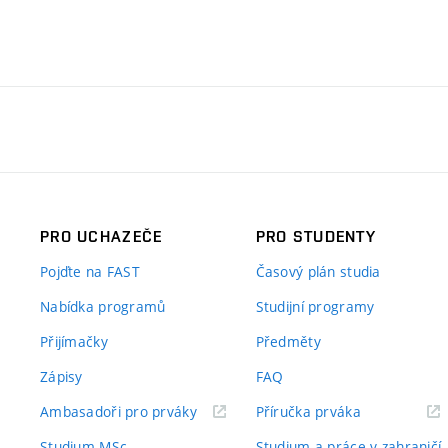
PRO UCHAZEČE
PRO STUDENTY
Pojďte na FAST
Časový plán studia
Nabídka programů
Studijní programy
Přijímačky
Předměty
Zápisy
FAQ
(externí
(externí
Ambasadoři pro prváky
Příručka prváka
odkaz)
odkaz)
Studium MSc.
Studium a práce v zahraničí