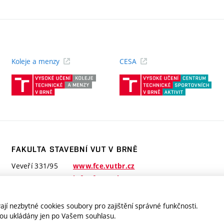
Koleje a menzy
CESA
(externí
(ext
odkaz)
odk
FAKULTA STAVEBNÍ VUT V BRNĚ
Veveří 331/95
www.fce.vutbr.cz
602 00 Brno
info@fce.vutbr.cz
jí nezbytné cookies soubory pro zajištění správné funkčnosti.
jsou ukládány jen po Vašem souhlasu.