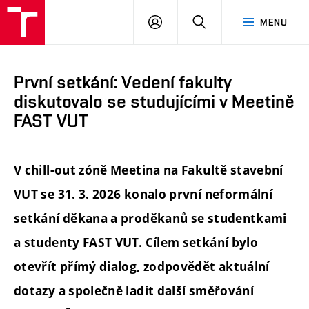
FAST
PŘIHLÁSIT
HLEDAT
MENU
VUT
SE
Brno
První setkání: Vedení fakulty
diskutovalo se studujícími v Meetině
FAST VUT
V chill-out zóně Meetina na Fakultě stavební
VUT se 31. 3. 2026 konalo první neformální
setkání děkana a proděkanů se studentkami
a studenty FAST VUT. Cílem setkání bylo
otevřít přímý dialog, zodpovědět aktuální
dotazy a společně ladit další směřování