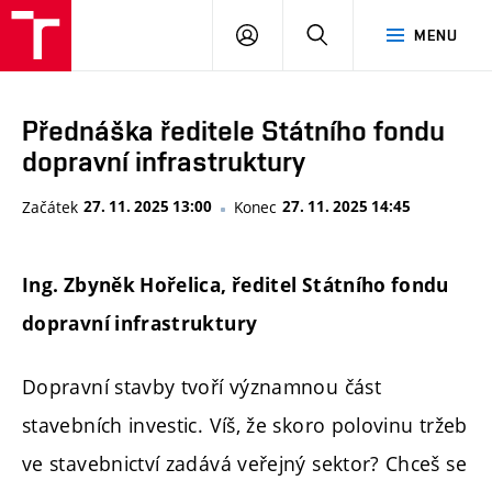
FAST
PŘIHLÁSIT
HLEDAT
MENU
VUT
SE
Brno
Přednáška ředitele Státního fondu
dopravní infrastruktury
Začátek
27. 11. 2025 13:00
Konec
27. 11. 2025 14:45
Ing. Zbyněk Hořelica, ředitel Státního fondu
dopravní infrastruktury
Dopravní stavby tvoří významnou část
stavebních investic. Víš, že skoro polovinu tržeb
ve stavebnictví zadává veřejný sektor? Chceš se