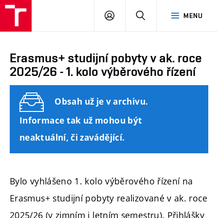
FAST
PŘIHLÁSIT
HLEDAT
MENU
VUT
SE
Brno
Erasmus+ studijní pobyty v ak. roce
2025/26 - 1. kolo výběrového řízení
Obsah už je v archivu.
Informace tak už mohou být
neaktuální, či zavádějící.
Bylo vyhlášeno 1. kolo výběrového řízení na
Erasmus+ studijní pobyty realizované v ak. roce
2025/26 (v zimním i letním semestru). Přihlášky