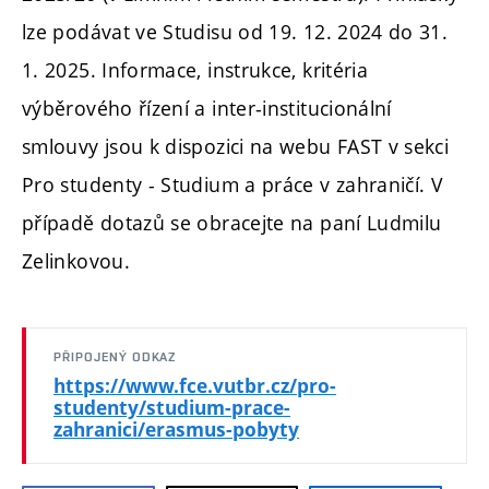
lze podávat ve Studisu od 19. 12. 2024 do 31.
1. 2025. Informace, instrukce, kritéria
výběrového řízení a inter-institucionální
smlouvy jsou k dispozici na webu FAST v sekci
Pro studenty - Studium a práce v zahraničí. V
případě dotazů se obracejte na paní Ludmilu
Zelinkovou.
PŘIPOJENÝ ODKAZ
https://www.fce.vutbr.cz/pro-
studenty/studium-prace-
zahranici/erasmus-pobyty