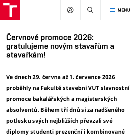
FAST
PŘIHLÁSIT
HLEDAT
MENU
VUT
SE
Brno
Červnové promoce 2026:
gratulujeme novým stavařům a
stavařkám!
Ve dnech 29. června až 1. července 2026
proběhly na Fakultě stavební VUT slavnostní
promoce bakalářských a magisterských
absolventů. Během tří dnů si za nadšeného
potlesku svých nejbližších převzali své
diplomy studenti prezenční i kombinované