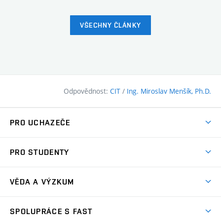
VŠECHNY ČLÁNKY
Odpovědnost:
CIT
/
Ing. Miroslav Menšík, Ph.D.
PRO UCHAZEČE
Pojďte na FAST
PRO STUDENTY
Nabídka programů
Časový plán studia
Přijímačky
VĚDA A VÝZKUM
Studijní programy
Zápisy
Úspěchy
Předměty
SPOLUPRÁCE S FAST
(externí
Ambasadoři pro prváky
Licence a patenty