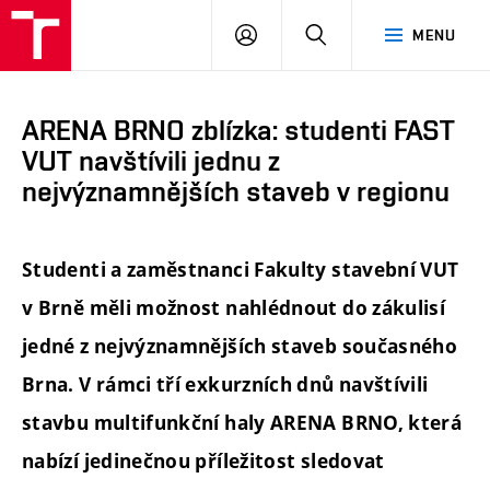
FAST
PŘIHLÁSIT
HLEDAT
MENU
VUT
SE
Brno
ARENA BRNO zblízka: studenti FAST
VUT navštívili jednu z
nejvýznamnějších staveb v regionu
Studenti a zaměstnanci Fakulty stavební VUT
v Brně měli možnost nahlédnout do zákulisí
jedné z nejvýznamnějších staveb současného
Brna. V rámci tří exkurzních dnů navštívili
stavbu multifunkční haly ARENA BRNO, která
nabízí jedinečnou příležitost sledovat