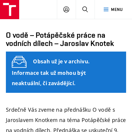
FAST
PŘIHLÁSIT
HLEDAT
MENU
VUT
SE
Brno
O vodě – Potápěčské práce na
vodních dílech – Jaroslav Knotek
Obsah už je v archivu.
Informace tak už mohou být
neaktuální, či zavádějící.
Srdečně Vás zveme na přednášku O vodě s
Jaroslavem Knotkem na téma Potápěčské práce
na vodních dílech. Přednáška se uskuteční 9.