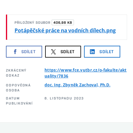
406,98 KB
PŘILOŽENÝ SOUBOR
Potápěčské práce na vodních dílech.png
SDÍLET
SDÍLET
SDÍLET
https://www.fce.vutbr.cz/o-fakulte/akt
ZKRÁCENÝ
ODKAZ
uality/7836
doc. Ing. Zbyněk Zachoval, Ph.D.
ODPOVĚDNÁ
OSOBA
DATUM
8. LISTOPADU 2023
PUBLIKOVÁNÍ