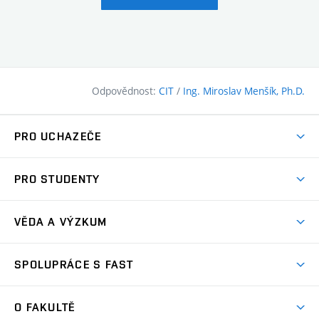
Odpovědnost:
CIT
/
Ing. Miroslav Menšík, Ph.D.
PRO UCHAZEČE
Pojďte na FAST
PRO STUDENTY
Nabídka programů
Časový plán studia
Přijímačky
VĚDA A VÝZKUM
Studijní programy
Zápisy
Úspěchy
Předměty
SPOLUPRÁCE S FAST
(externí
Ambasadoři pro prváky
Licence a patenty
odkaz)
FAQ
Studium MSc.
Firemní spolupráce
Centra výzkumu
O FAKULTĚ
(externí
Příručka prváka
Přípravné kurzy