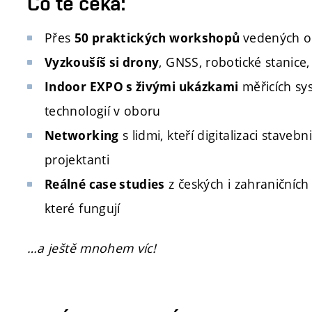
Co tě čeká:
Přes
vedených o
50 praktických workshopů
, GNSS, robotické stanic
Vyzkoušíš si drony
měřicích sys
Indoor EXPO s živými ukázkami
technologií v oboru
s lidmi, kteří digitalizaci stavebni
Networking
projektanti
z českých i zahraničních
Reálné case studies
které fungují
…a ještě mnohem víc!