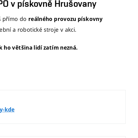
PO v pískovně Hrušovany
deš přímo do
reálného provozu pískovny
ební a robotické stroje v akci.
ak ho většina lidí zatím nezná.
dy-kde