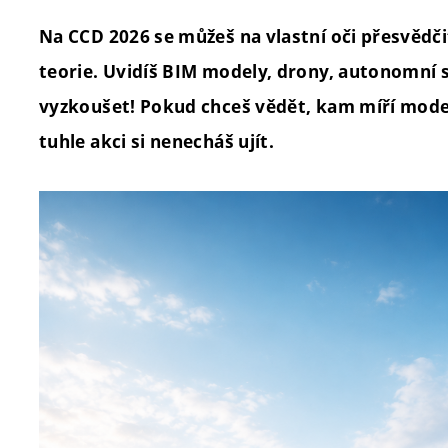
Na CCD 2026 se můžeš na vlastní oči přesvědčit
teorie. Uvidíš BIM modely, drony, autonomní str
vyzkoušet! Pokud chceš vědět, kam míří moder
tuhle akci si nenecháš ujít.