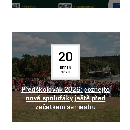
20
SRPEN
2026
Předškolovák 2026: poznejte
nové spolužáky ještě před
začátkem semestru