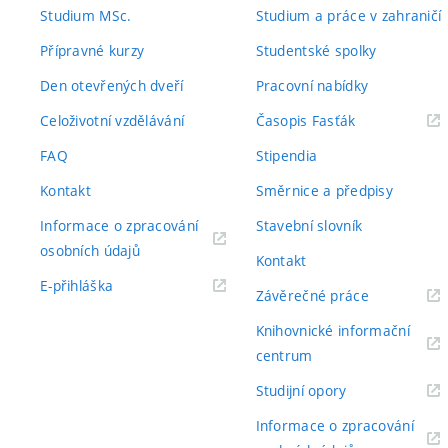
odkaz)
odkaz)
Studium MSc.
Studium a práce v zahraničí
Přípravné kurzy
Studentské spolky
Den otevřených dveří
Pracovní nabídky
(externí
Celoživotní vzdělávání
Časopis Fasťák
odkaz)
FAQ
Stipendia
Kontakt
Směrnice a předpisy
Informace o zpracování
Stavební slovník
(externí
osobních údajů
Kontakt
odkaz)
(externí
E-přihláška
(externí
Závěrečné práce
odkaz)
odkaz)
Knihovnické informační
(externí
centrum
odkaz)
(externí
Studijní opory
odkaz)
Informace o zpracování