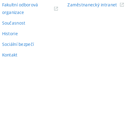
odkaz)
(externí
Fakultní odborová
Zaměstnanecký intranet
(externí
odkaz)
organizace
odkaz)
Současnost
Historie
Sociální bezpečí
Kontakt