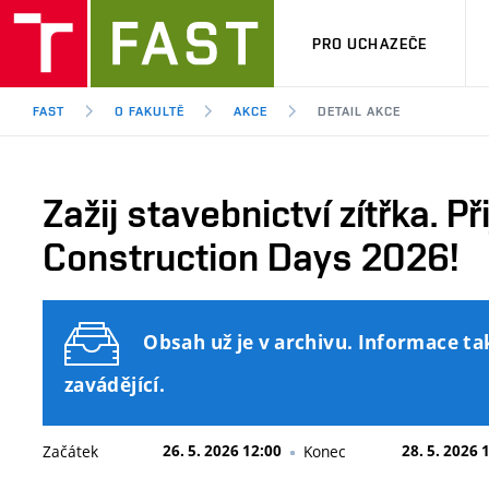
PRO UCHAZEČE
FAST
O FAKULTĚ
AKCE
DETAIL AKCE
Zažij stavebnictví zítřka. 
Construction Days 2026!
Obsah už je v archivu. Informace ta
zavádějící.
Začátek
26. 5. 2026 12:00
Konec
28. 5. 2026 