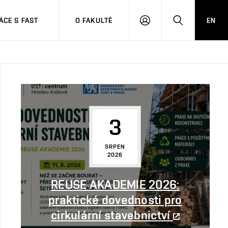
CE S FAST
O FAKULTĚ
EN
PŘIHLÁSIT
HLEDAT
SE
3
SRPEN
2026
REUSE AKADEMIE 2026:
praktické dovednosti pro
cirkulární stavebnictví