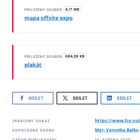
4,71 MB
PŘILOŽENÝ SOUBOR
mapa offsite expo
684,28 KB
PŘILOŽENÝ SOUBOR
plakát
SDÍLET
SDÍLET
SDÍLET
https://www.fce.vut
ZKRÁCENÝ ODKAZ
Mgr. Veronika Balko
ODPOVĚDNÁ OSOBA
DATUM PUBLIKOVÁNÍ
14. KVĚTNA 2026