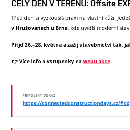
CELÝ DEN V TERÉNU: Offsite EX
Třetí den si vyzkoušíš praxi na vlastní kůži. Je
, kde uvidíš moderní stav
v Hrušovanech u Brna
Přijď 26.–28. května a zažij stavebnictví tak, j
👉 Více info a vstupenky na
webu akce
.
PŘIPOJENÝ ODKAZ
https://connectedconstructiondays.cz/#k