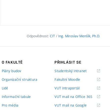
Odpovědnost:
CIT
/
Ing. Miroslav Menšík, Ph.D.
O FAKULTĚ
PŘIHLÁSIT SE
(externí
Plány budov
Studentský intranet
odkaz)
(externí
Organizační struktura
Fakultní Moodle
odkaz)
(externí
Lidé
VUT intraportál
odkaz)
(externí
Informační tabule
VUT mail na Office 365
odkaz)
(externí
Pro média
VUT mail na Google