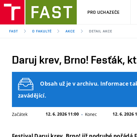
PRO UCHAZEČE
FAST
O FAKULTĚ
AKCE
DETAIL AKCE
Daruj krev, Brno! Fesťák, k
Obsah už je v archivu. Informace ta
zavádějící.
Začátek
12. 6. 2026 11:00
Konec
12. 6. 2026 
Festival Daruj krev, Brno! již podruhé pořádá 