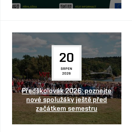
20
SRPEN
2026
Předškolovák 2026: poznejte
nové spolužáky ještě před
začátkem semestru