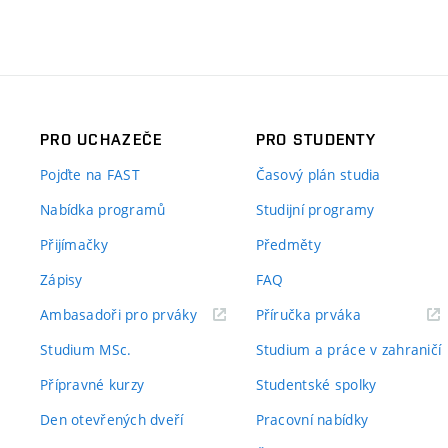
PRO UCHAZEČE
PRO STUDENTY
Pojďte na FAST
Časový plán studia
Nabídka programů
Studijní programy
Přijímačky
Předměty
Zápisy
FAQ
(externí
(externí
Ambasadoři pro prváky
Příručka prváka
odkaz)
odkaz)
Studium MSc.
Studium a práce v zahraničí
Přípravné kurzy
Studentské spolky
Den otevřených dveří
Pracovní nabídky