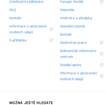
(externí
Celoživotní vzdělávání
Časopis Fasťák
odkaz)
FAQ
Stipendia
Kontakt
Směrnice a předpisy
Informace o zpracování
Stavební slovník
(externí
osobních údajů
Kontakt
odkaz)
(externí
E-přihláška
(externí
Závěrečné práce
odkaz)
odkaz)
Knihovnické informační
(externí
centrum
odkaz)
(externí
Studijní opory
odkaz)
Informace o zpracování
(externí
osobních údajů
odkaz)
MOŽNÁ JEŠTĚ HLEDÁTE