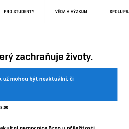
PRO STUDENTY
VĚDA A VÝZKUM
SPOLUPRÁ
terý zachraňuje životy.
k už mohou být neaktuální, či
18:00
Fakultní nemocnice Brno u příležitosti