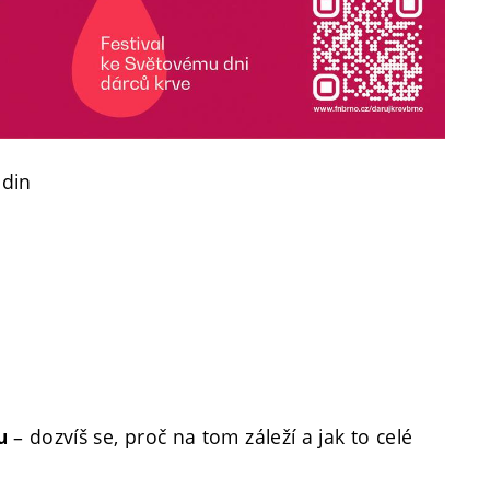
odin
– dozvíš se, proč na tom záleží a jak to celé
mu