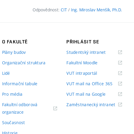
Odpovědnost:
CIT
/
Ing. Miroslav Menšík, Ph.D.
O FAKULTĚ
PŘIHLÁSIT SE
(externí
Plány budov
Studentský intranet
odkaz)
(externí
Organizační struktura
Fakultní Moodle
odkaz)
(externí
Lidé
VUT intraportál
odkaz)
(externí
Informační tabule
VUT mail na Office 365
odkaz)
(externí
Pro média
VUT mail na Google
odkaz)
(externí
Fakultní odborová
Zaměstnanecký intranet
(externí
odkaz)
organizace
odkaz)
Současnost
Historie