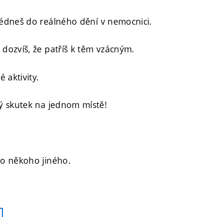
édneš do reálného dění v nemocnici.
dozvíš, že patříš k těm vzácným.
 aktivity.
ý skutek na jednom místě!
ro někoho jiného.