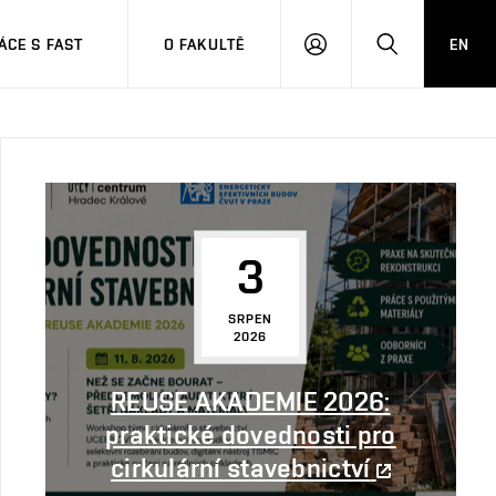
CE S FAST
O FAKULTĚ
EN
PŘIHLÁSIT
HLEDAT
SE
3
SRPEN
2026
REUSE AKADEMIE 2026:
praktické dovednosti pro
cirkulární stavebnictví