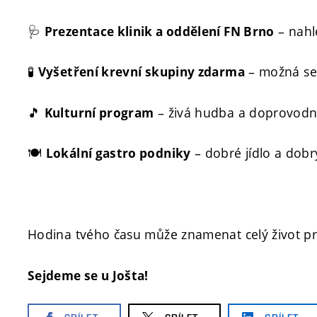
🩺
– nahl
Prezentace klinik a oddělení FN Brno
🧪
– možná se 
Vyšetření krevní skupiny zdarma
🎵
– živá hudba a doprovodné
Kulturní program
🍽️
– dobré jídlo a dobr
Lokální gastro podniky
Hodina tvého času může znamenat celý život p
Sejdeme se u Jošta!