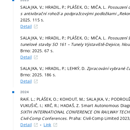
2025
SALAJKA, V.; HRADIL, P.; PLÁŠEK, O.; MIČA, L.
Posouzení 
s antivibrační rohoží a podpražcovými podložkami „Rekons
2025. 115 s.
Detail
SALAJKA, V.; HRADIL, P.; PLÁŠEK, O.; MIČA, L.
Posouzení š
tunelové stavby SO 161 – Tunely Výstaviště-Dejvice, hl
Brno: 2025. 67 s.
Detail
SALAJKA, V.; HRADIL, P.; LEHKÝ, D.
Zpracování vybrané čá
Brno: 2025. 186 s.
Detail
2024
RAIF, L.; PLÁŠEK, O.; KOHOUT, M.; SALAJKA, V.; PODROUŽE
VUKUŠIČ, I.; KRČ, R.; HADAŠ, Z. Smart Autonomous Diagn
SIXTH INTERNATIONAL CONFERENCE ON RAILWAY TEC
Civil-Comp Conferences.
Praha: Civil-Comp Limited 2023
Detail
Link