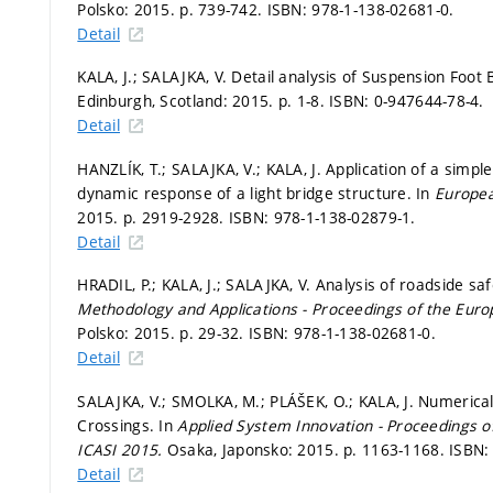
Polsko: 2015.
p. 739-742.
ISBN: 978-1-138-02681-0.
Detail
KALA, J.; SALAJKA, V. Detail analysis of Suspension Foot 
Edinburgh, Scotland: 2015.
p. 1-8.
ISBN: 0-947644-78-4.
Detail
HANZLÍK, T.; SALAJKA, V.; KALA, J. Application of a simpl
dynamic response of a light bridge structure. In
Europea
2015.
p. 2919-2928.
ISBN: 978-1-138-02879-1.
Detail
HRADIL, P.; KALA, J.; SALAJKA, V. Analysis of roadside s
Methodology and Applications - Proceedings of the Euro
Polsko: 2015.
p. 29-32.
ISBN: 978-1-138-02681-0.
Detail
SALAJKA, V.; SMOLKA, M.; PLÁŠEK, O.; KALA, J. Numerica
Crossings. In
Applied System Innovation - Proceedings o
ICASI 2015.
Osaka, Japonsko: 2015.
p. 1163-1168.
ISBN:
Detail