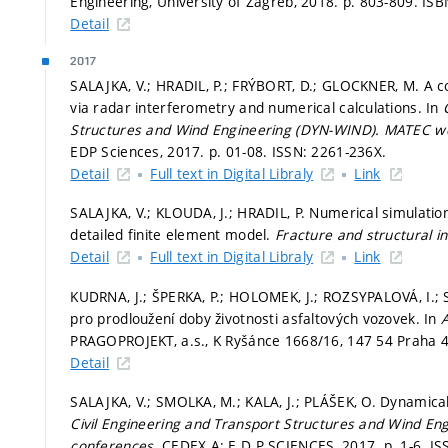
Engineering, University of Zagreb, 2018.
p. 803-809.
ISB
Detail
2017
SALAJKA, V.; HRADIL, P.; FRÝBORT, D.; GLOCKNER, M. A co
via radar interferometry and numerical calculations. In
Structures and Wind Engineering (DYN-WIND).
MATEC we
EDP Sciences, 2017.
p. 01-08.
ISSN: 2261-236X.
Detail
Full text in Digital Libraly
Link
SALAJKA, V.; KLOUDA, J.; HRADIL, P. Numerical simulatio
detailed finite element model.
Fracture and structural in
Detail
Full text in Digital Libraly
Link
KUDRNA, J.; ŠPERKA, P.; HOLOMEK, J.; ROZSYPALOVÁ, I.; 
pro prodloužení doby životnosti asfaltových vozovek. In
PRAGOPROJEKT, a.s., K Ryšánce 1668/16, 147 54 Praha 
Detail
SALAJKA, V.; SMOLKA, M.; KALA, J.; PLÁŠEK, O. Dynamica
Civil Engineering and Transport Structures and Wind E
conferences.
CEDEX A: E D P SCIENCES, 2017.
p. 1-6.
IS