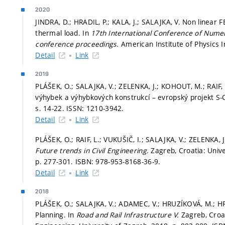
2020
JINDRA, D.; HRADIL, P.; KALA, J.; SALAJKA, V. Non linea
thermal load. In
17th International Conference of Nume
conference proceedings.
American Institute of Physics I
Detail
Link
2019
PLÁŠEK, O.; SALAJKA, V.; ZELENKA, J.; KOHOUT, M.; RAIF
výhybek a výhybkových konstrukcí – evropský projekt S
s. 14-22.
ISSN: 1210-3942.
Detail
Link
PLÁŠEK, O.; RAIF, L.; VUKUŠIČ, I.; SALAJKA, V.; ZELENKA,
Future trends in Civil Engineering.
Zagreb, Croatia: Unive
p. 277-301.
ISBN: 978-953-8168-36-9.
Detail
Link
2018
PLÁŠEK, O.; SALAJKA, V.; ADAMEC, V.; HRUZÍKOVÁ, M.; HR
Planning. In
Road and Rail Infrastructure V.
Zagreb, Croa