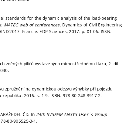
cal standards for the dynamic analysis of the load-bearing
s.
MATEC web of conferences.
Dynamics of Civil Engineering
IND’2017. Francie: EDP Sciences, 2017.
p. 01-06.
ISSN:
ch zděných pilířů vystavených mimostřednému tlaku, 2. díl.
2030.
ivu zpružnění na dynamickou odezvu výhybky při pojezdu
á republika: 2016.
s. 1-9.
ISBN: 978-80-248-3917-2.
 ZARÁŽEDEL ČD. In
24th SVSFEM ANSYS User´s Group
978-80-905525-3-1.