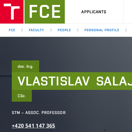
APPLICANTS
FCE
FACULTY
PEOPLE
PERSONAL PROFILE
doc. Ing.
VLASTISLAV
SALA
CSc.
STM – ASSOC. PROFESSOR
+420
541
147
365