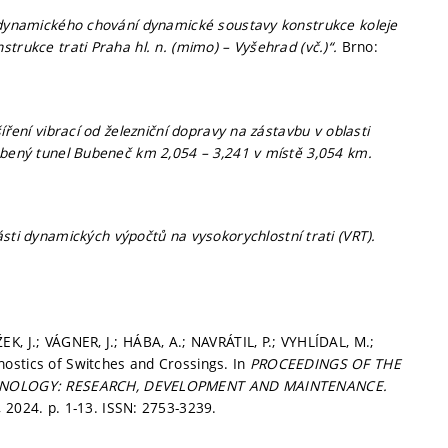
dynamického chování dynamické soustavy konstrukce koleje
trukce trati Praha hl. n. (mimo) – Vyšehrad (vč.)“.
Brno:
íření vibrací od železniční dopravy na zástavbu v oblasti
oubený tunel Bubeneč km 2,054 – 3,241 v místě 3,054 km.
sti dynamických výpočtů na vysokorychlostní trati (VRT).
K, J.; VÁGNER, J.; HÁBA, A.; NAVRÁTIL, P.; VYHLÍDAL, M.;
ostics of Switches and Crossings. In
PROCEEDINGS OF THE
HNOLOGY: RESEARCH, DEVELOPMENT AND MAINTENANCE.
, 2024.
p. 1-13.
ISSN: 2753-3239.