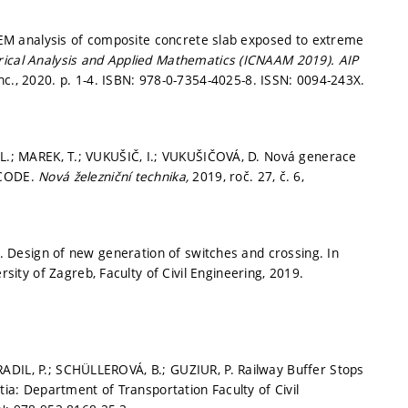
r FEM analysis of composite concrete slab exposed to extreme
rical Analysis and Applied Mathematics (ICNAAM 2019).
AIP
nc., 2020.
p. 1-4.
ISBN: 978-0-7354-4025-8. ISSN: 0094-243X.
, L.; MAREK, T.; VUKUŠIČ, I.; VUKUŠIČOVÁ, D. Nová generace
-CODE.
Nová železniční technika,
2019, roč. 27, č. 6,
 J. Design of new generation of switches and crossing. In
rsity of Zagreb, Faculty of Civil Engineering, 2019.
ADIL, P.; SCHÜLLEROVÁ, B.; GUZIUR, P. Railway Buffer Stops
tia: Department of Transportation Faculty of Civil