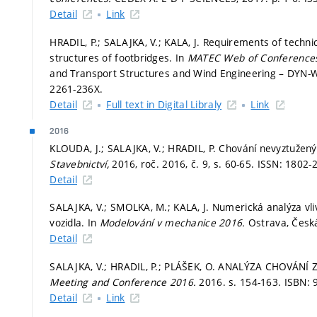
Detail
Link
HRADIL, P.; SALAJKA, V.; KALA, J. Requirements of techni
structures of footbridges. In
MATEC Web of Conference
and Transport Structures and Wind Engineering – DYN-W
2261-236X.
Detail
Full text in Digital Libraly
Link
2016
KLOUDA, J.; SALAJKA, V.; HRADIL, P. Chování nevyztužený
Stavebnictví,
2016, roč. 2016, č. 9,
s. 60-65.
ISSN: 1802-
Detail
SALAJKA, V.; SMOLKA, M.; KALA, J. Numerická analýza vl
vozidla. In
Modelování v mechanice 2016.
Ostrava, Česk
Detail
SALAJKA, V.; HRADIL, P.; PLÁŠEK, O. ANALÝZA CHOVÁNÍ
Meeting and Conference 2016.
2016.
s. 154-163.
ISBN: 
Detail
Link