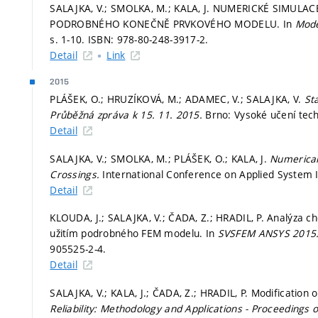
SALAJKA, V.; SMOLKA, M.; KALA, J. NUMERICKÉ SIMUL
PODROBNÉHO KONEČNĚ PRVKOVÉHO MODELU. In
Mode
s. 1-10.
ISBN: 978-80-248-3917-2.
Detail
Link
2015
PLÁŠEK, O.; HRUZÍKOVÁ, M.; ADAMEC, V.; SALAJKA, V.
St
Průběžná zpráva k 15. 11. 2015.
Brno: Vysoké učení tech
Detail
SALAJKA, V.; SMOLKA, M.; PLÁŠEK, O.; KALA, J.
Numerical
Crossings.
International Conference on Applied System 
Detail
KLOUDA, J.; SALAJKA, V.; ČADA, Z.; HRADIL, P. Analýza ch
užitím podrobného FEM modelu. In
SVSFEM ANSYS 2015
905525-2-4.
Detail
SALAJKA, V.; KALA, J.; ČADA, Z.; HRADIL, P. Modification 
Reliability: Methodology and Applications - Proceedings 