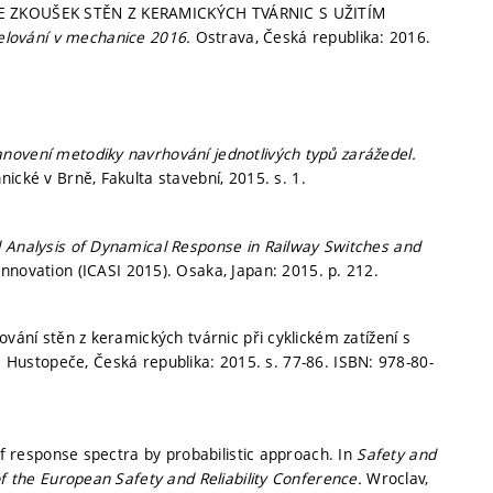
ACE ZKOUŠEK STĚN Z KERAMICKÝCH TVÁRNIC S UŽITÍM
lování v mechanice 2016.
Ostrava, Česká republika: 2016.
anovení metodiky navrhování jednotlivých typů zarážedel.
nické v Brně, Fakulta stavební, 2015.
s. 1.
 Analysis of Dynamical Response in Railway Switches and
Innovation (ICASI 2015). Osaka, Japan: 2015.
p. 212.
ování stěn z keramických tvárnic při cyklickém zatížení s
.
Hustopeče, Česká republika: 2015.
s. 77-86.
ISBN: 978-80-
of response spectra by probabilistic approach. In
Safety and
of the European Safety and Reliability Conference.
Wroclav,