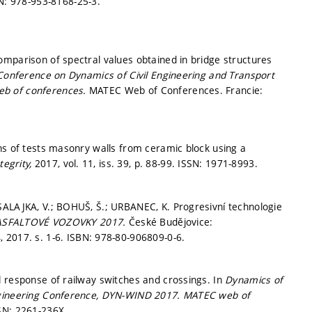
N: 978-953-8168-25-3.
mparison of spectral values obtained in bridge structures
Conference on Dynamics of Civil Engineering and Transport
b of conferences.
MATEC Web of Conferences. Francie:
ns of tests masonry walls from ceramic block using a
tegrity,
2017, vol. 11, iss. 39,
p. 88-99.
ISSN: 1971-8993.
SALAJKA, V.; BOHUŠ, Š.; URBANEC, K. Progresivní technologie
ASFALTOVÉ VOZOVKY 2017.
České Budějovice:
4, 2017.
s. 1-6.
ISBN: 978-80-906809-0-6.
l response of railway switches and crossings. In
Dynamics of
ngineering Conference, DYN-WIND 2017.
MATEC web of
SN: 2261-236X.