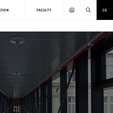
TION
FACULTY
CS
LOG
HLEDAT
ON