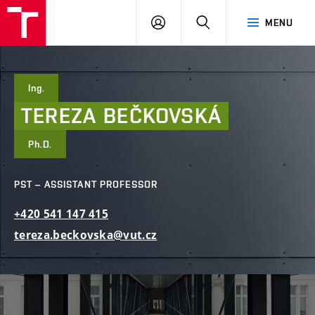
FCE
LOG
HLEDAT
MENU
BUT
ON
Ing.
TEREZA
BEČKOVSKÁ
Ph.D.
PST – ASSISTANT PROFESSOR
+420
541
147
415
tereza.beckovska@vut.cz