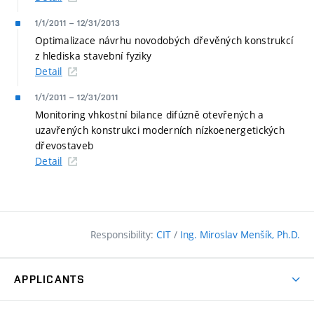
1/1/2011
–
12/31/2013
Optimalizace návrhu novodobých dřevěných konstrukcí
z hlediska stavební fyziky
Detail
1/1/2011
–
12/31/2011
Monitoring vhkostní bilance difúzně otevřených a
uzavřených konstrukci moderních nízkoenergetických
dřevostaveb
Detail
Responsibility:
CIT
/
Ing. Miroslav Menšík, Ph.D.
APPLICANTS
Why study at the FCE?