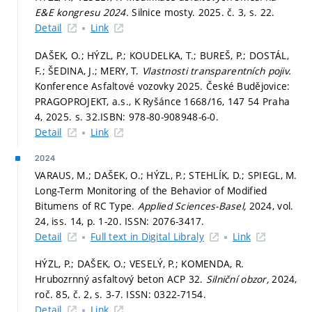
E&E kongresu 2024.
Silnice mosty. 2025. č. 3,
s. 22.
Detail
Link
DAŠEK, O.; HÝZL, P.; KOUDELKA, T.; BUREŠ, P.; DOSTÁL,
F.; ŠEDINA, J.; MERY, T.
Vlastnosti transparentních pojiv.
Konference Asfaltové vozovky 2025. České Budějovice:
PRAGOPROJEKT, a.s., K Ryšánce 1668/16, 147 54 Praha
4, 2025.
s. 32.
ISBN: 978-80-908948-6-0.
Detail
Link
2024
VARAUS, M.; DAŠEK, O.; HÝZL, P.; STEHLÍK, D.; SPIEGL, M.
Long-Term Monitoring of the Behavior of Modified
Bitumens of RC Type.
Applied Sciences-Basel,
2024, vol.
24, iss. 14,
p. 1-20.
ISSN: 2076-3417.
Detail
Full text in Digital Libraly
Link
HÝZL, P.; DAŠEK, O.; VESELÝ, P.; KOMENDA, R.
Hrubozrnný asfaltový beton ACP 32.
Silniční obzor,
2024,
roč. 85, č. 2,
s. 3-7.
ISSN: 0322-7154.
Detail
Link