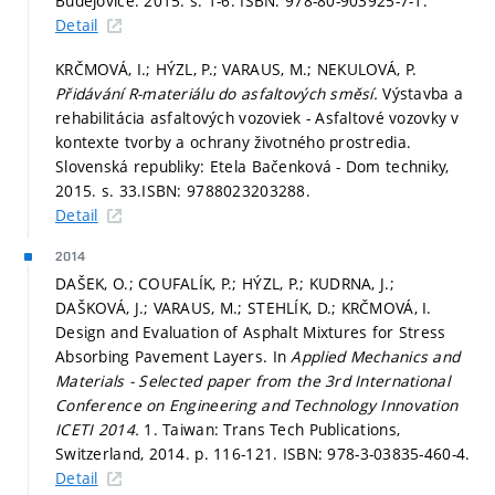
Budějovice: 2015.
s. 1-6.
ISBN: 978-80-903925-7-1.
Detail
KRČMOVÁ, I.; HÝZL, P.; VARAUS, M.; NEKULOVÁ, P.
Přidávání R-materiálu do asfaltových směsí.
Výstavba a
rehabilitácia asfaltových vozoviek - Asfaltové vozovky v
kontexte tvorby a ochrany životného prostredia.
Slovenská republiky: Etela Bačenková - Dom techniky,
2015.
s. 33.
ISBN: 9788023203288.
Detail
2014
DAŠEK, O.; COUFALÍK, P.; HÝZL, P.; KUDRNA, J.;
DAŠKOVÁ, J.; VARAUS, M.; STEHLÍK, D.; KRČMOVÁ, I.
Design and Evaluation of Asphalt Mixtures for Stress
Absorbing Pavement Layers. In
Applied Mechanics and
Materials - Selected paper from the 3rd International
Conference on Engineering and Technology Innovation
ICETI 2014.
1. Taiwan: Trans Tech Publications,
Switzerland, 2014.
p. 116-121.
ISBN: 978-3-03835-460-4.
Detail