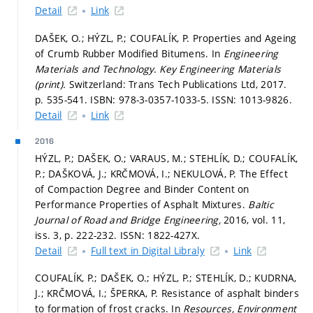
Detail
Link
DAŠEK, O.; HÝZL, P.; COUFALÍK, P. Properties and Ageing
of Crumb Rubber Modified Bitumens. In
Engineering
Materials and Technology.
Key Engineering Materials
(print).
Switzerland: Trans Tech Publications Ltd, 2017.
p. 535-541.
ISBN: 978-3-0357-1033-5. ISSN: 1013-9826.
Detail
Link
2016
HÝZL, P.; DAŠEK, O.; VARAUS, M.; STEHLÍK, D.; COUFALÍK,
P.; DAŠKOVÁ, J.; KRČMOVÁ, I.; NEKULOVÁ, P. The Effect
of Compaction Degree and Binder Content on
Performance Properties of Asphalt Mixtures.
Baltic
Journal of Road and Bridge Engineering,
2016, vol. 11,
iss. 3,
p. 222-232.
ISSN: 1822-427X.
Detail
Full text in Digital Libraly
Link
COUFALÍK, P.; DAŠEK, O.; HÝZL, P.; STEHLÍK, D.; KUDRNA,
J.; KRČMOVÁ, I.; ŠPERKA, P. Resistance of asphalt binders
to formation of frost cracks. In
Resources, Environment