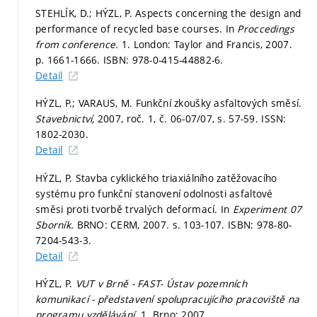
STEHLÍK, D.; HÝZL, P. Aspects concerning the design and
performance of recycled base courses. In
Proccedings
from conference.
1. London: Taylor and Francis, 2007.
p. 1661-1666.
ISBN: 978-0-415-44882-6.
Detail
HÝZL, P.; VARAUS, M. Funkční zkoušky asfaltových směsí.
Stavebnictví,
2007, roč. 1, č. 06-07/07,
s. 57-59.
ISSN:
1802-2030.
Detail
HÝZL, P. Stavba cyklického triaxiálního zatěžovacího
systému pro funkční stanovení odolnosti asfaltové
směsi proti tvorbě trvalých deformací. In
Experiment 07
Sborník.
BRNO: CERM, 2007.
s. 103-107.
ISBN: 978-80-
7204-543-3.
Detail
HÝZL, P.
VUT v Brně - FAST- Ústav pozemních
komunikací - představení spolupracujícího pracoviště na
programu vzdělávání.
1. Brno: 2007.