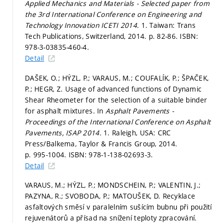
Applied Mechanics and Materials - Selected paper from
the 3rd International Conference on Engineering and
Technology Innovation ICETI 2014.
1. Taiwan: Trans
Tech Publications, Switzerland, 2014.
p. 82-86.
ISBN:
978-3-03835-460-4.
Detail
DAŠEK, O.; HÝZL, P.; VARAUS, M.; COUFALÍK, P.; ŠPAČEK,
P.; HEGR, Z. Usage of advanced functions of Dynamic
Shear Rheometer for the selection of a suitable binder
for asphalt mixtures. In
Asphalt Pavements -
Proceedings of the International Conference on Asphalt
Pavements, ISAP 2014.
1. Raleigh, USA: CRC
Press/Balkema, Taylor & Francis Group, 2014.
p. 995-1004.
ISBN: 978-1-138-02693-3.
Detail
VARAUS, M.; HÝZL, P.; MONDSCHEIN, P.; VALENTIN, J.;
PAZYNA, R.; SVOBODA, P.; MATOUŠEK, D. Recyklace
asfaltových směsí v paralelním sušícím bubnu při použití
rejuvenátorů a přísad na snížení teploty zpracování.