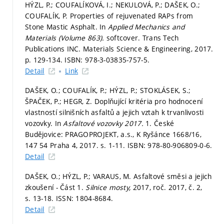
HÝZL, P.; COUFALÍKOVÁ, I.; NEKULOVÁ, P.; DAŠEK, O.;
COUFALÍK, P. Properties of rejuvenated RAPs from
Stone Mastic Asphalt. In
Applied Mechanics and
Materials (Volume 863).
softcover. Trans Tech
Publications INC. Materials Science & Engineering, 2017.
p. 129-134.
ISBN: 978-3-03835-757-5.
Detail
Link
DAŠEK, O.; COUFALÍK, P.; HÝZL, P.; STOKLÁSEK, S.;
ŠPAČEK, P.; HEGR, Z. Doplňující kritéria pro hodnocení
vlastností silnišních asfaltů a jejich vztah k trvanlivosti
vozovky. In
Asfaltové vozovky 2017.
1. České
Budějovice: PRAGOPROJEKT, a.s., K Ryšánce 1668/16,
147 54 Praha 4, 2017.
s. 1-11.
ISBN: 978-80-906809-0-6.
Detail
DAŠEK, O.; HÝZL, P.; VARAUS, M. Asfaltové směsi a jejich
zkoušení - Část 1.
Silnice mosty,
2017, roč. 2017, č. 2,
s. 13-18.
ISSN: 1804-8684.
Detail