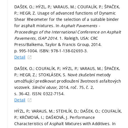
DAŠEK, O.; HÝZL, P.; VARAUS, M.; COUFALÍK, P.; ŠPAČEK,
P.; HEGR, Z. Usage of advanced functions of Dynamic
Shear Rheometer for the selection of a suitable binder
for asphalt mixtures. In
Asphalt Pavements -
Proceedings of the International Conference on Asphalt
Pavements, ISAP 2014.
1. Raleigh, USA: CRC
Press/Balkema, Taylor & Francis Group, 2014.
p. 995-1004.
ISBN: 978-1-138-02693-3.
Detail
DAŠEK, O.; COUFALÍK, P.; HÝZL, P.; VARAUS, M.; ŠPAČEK,
P.; HEGR, Z.; STOKLÁSEK, S. Nové zkušební metody
umožňující predikovat prodloužení životnosti asfaltových
vozovek.
Silniční obzor,
2014, roč. 75, č. 2,
s. 36-42.
ISSN: 0322-7154.
Detail
HÝZL, P.; VARAUS, M.; STEHLÍK, D.; DAŠEK, O.; COUFALÍK,
P.; KRČMOVÁ, I.; DAŠKOVÁ, J. Performance
Characteristics of Asphalt Mixtures with Additives. In