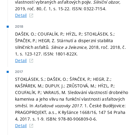
vlastností vybraných asfaltových pojiv.
Silniční obzor,
2019, roč. 80, č. 1,
s. 15-22.
ISSN: 0322-7154.
Detail
2018
DAŠEK, O.; COUFALÍK, P.; HÝZL, P.; STOKLÁSEK, S.;
ŠPAČEK, P.; HEGR, Z. Stárnutí a disperzní stabilita
silničních asfaltů.
Silnice a železnice,
2018, roč. 2018, č.
1,
s. 123-127.
ISSN: 1801-822X.
Detail
2017
STOKLÁSEK, S.; DAŠEK, O.; ŠPAČEK, P.; HEGR, Z.;
KAŠPÁREK, M.; DUPUY, J.; ZRŮSTOVÁ, M.; HÝZL, P.;
COUFALÍK, P.; VARAUS, M. Sledování vlastností drobného
kameniva a jeho vlivu na funkční vlastnosti asfaltových
směsí. In
Asfaltové vozovky 2017.
1. České Budějovice:
PRAGOPROJEKT, a.s., K Ryšánce 1668/16, 147 54 Praha
4, 2017.
s. 1-9.
ISBN: 978-80-906809-0-6.
Detail