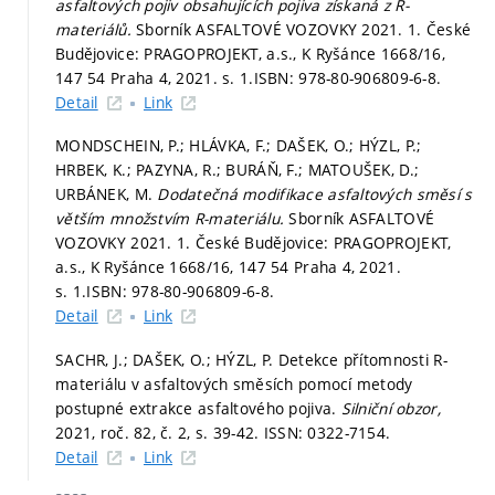
asfaltových pojiv obsahujících pojiva získaná z R-
materiálů.
Sborník ASFALTOVÉ VOZOVKY 2021. 1. České
Budějovice: PRAGOPROJEKT, a.s., K Ryšánce 1668/16,
147 54 Praha 4, 2021.
s. 1.
ISBN: 978-80-906809-6-8.
Detail
Link
MONDSCHEIN, P.; HLÁVKA, F.; DAŠEK, O.; HÝZL, P.;
HRBEK, K.; PAZYNA, R.; BURÁŇ, F.; MATOUŠEK, D.;
URBÁNEK, M.
Dodatečná modifikace asfaltových směsí s
větším množstvím R-materiálu.
Sborník ASFALTOVÉ
VOZOVKY 2021. 1. České Budějovice: PRAGOPROJEKT,
a.s., K Ryšánce 1668/16, 147 54 Praha 4, 2021.
s. 1.
ISBN: 978-80-906809-6-8.
Detail
Link
SACHR, J.; DAŠEK, O.; HÝZL, P. Detekce přítomnosti R-
materiálu v asfaltových směsích pomocí metody
postupné extrakce asfaltového pojiva.
Silniční obzor,
2021, roč. 82, č. 2,
s. 39-42.
ISSN: 0322-7154.
Detail
Link