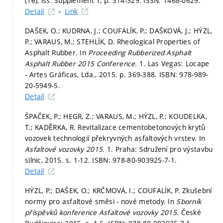
(16), iss. Supplement 1,
p. 314-329.
ISSN: 1468-0629.
Detail
Link
DAŠEK, O.; KUDRNA, J.; COUFALÍK, P.; DAŠKOVÁ, J.; HÝZL,
P.; VARAUS, M.; STEHLÍK, D. Rheological Properties of
Asphalt Rubber. In
Proceeding Rubberized Asphalt
Asphalt Rubber 2015 Conference.
1. Las Vegas: Locape
- Artes Gráficas, Lda., 2015.
p. 369-388.
ISBN: 978-989-
20-5949-5.
Detail
ŠPAČEK, P.; HEGR, Z.; VARAUS, M.; HÝZL, P.; KOUDELKA,
T.; KADĚRKA, R. Revitalizace cementobetonových krytů
vozovek technologií překryvných asfaltových vrstev. In
Asfaltové vozovky 2015.
1. Praha: Sdružení pro výstavbu
silnic, 2015.
s. 1-12.
ISBN: 978-80-903925-7-1.
Detail
HÝZL, P.; DAŠEK, O.; KRČMOVÁ, I.; COUFALÍK, P. Zkušební
normy pro asfaltové směsi - nové metody. In
Sborník
příspěvků konference Asfaltové vozovky 2015.
České