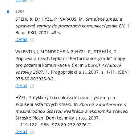
2007
STEHLÍK, D.; HÝZL, P.; VARAUS, M.
Stmelené směsi a
upravené zeminy do pozemních komunikací podle EN.
1.
Brno: PKO, 2007. 49 s.
Detail
VALENTIN,J; MONDSCHEIN,P.;HÝZL, P.; STEHLÍK, D.
Příprava a návrh teplotní "Performance grade" mapy
pro pozemní komunikace v ČR. In
Sborník Asfaltové
vozovky 2007.
1. Pragoprojekt a.s., 2007.
s. 1-11.
ISBN:
978-80-903925-0-2.
Detail
HÝZL, P. Cyklický triaxiální zatěžovací systém pro
zkoušení asfaltových směsí. In
Zborník z konference s
mezinárodnou účasťou Realizácia a ekonomika stavieb.
Štrbské Pleso: Dom techniky s.r.o., 2007.
s. 119-122.
ISBN: 978-80-232-0276-2.
Detail