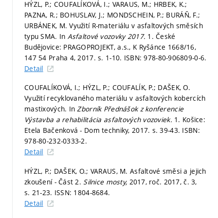
HÝZL, P.; COUFALÍKOVÁ, I.; VARAUS, M.; HRBEK, K.;
PAZNA, R.; BOHUSLAV, J.; MONDSCHEIN, P.; BURÁŇ, F.;
URBÁNEK, M. Využití R-materiálu v asfaltových směsích
typu SMA. In
Asfaltové vozovky 2017.
1. České
Budějovice: PRAGOPROJEKT, a.s., K Ryšánce 1668/16,
147 54 Praha 4, 2017.
s. 1-10.
ISBN: 978-80-906809-0-6.
Detail
COUFALÍKOVÁ, I.; HÝZL, P.; COUFALÍK, P.; DAŠEK, O.
Využití recyklovaného materiálu v asfaltových kobercích
mastixových. In
Zborník Přednášok z konferencie
Výstavba a rehabilitácia asfaltových vozoviek.
1. Košice:
Etela Bačenková - Dom techniky, 2017.
s. 39-43.
ISBN:
978-80-232-0333-2.
Detail
HÝZL, P.; DAŠEK, O.; VARAUS, M. Asfaltové směsi a jejich
zkoušení - Část 2.
Silnice mosty,
2017, roč. 2017, č. 3,
s. 21-23.
ISSN: 1804-8684.
Detail