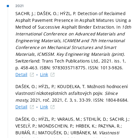
2021
SACHR, J.; DAŠEK, O.; HÝZL, P. Detection of Reclaimed
Asphalt Pavement Presence in Asphalt Mixtures Using a
Method of Successive Asphalt Binder Extraction. In
10th
International Conference on Advanced Materials and
Engineering Materials, ICAMEM and 7th International
Conference on Mechanical Structures and Smart
Materials, ICMSSM.
Key Engineering Materials (print).
Switzerland: Trans Tech Publications Ltd., 2021. iss. 1,
p. 458-463.
ISBN: 9783035718775. ISSN: 1013-9826.
Detail
Link
DAŠEK, O.; HÝZL, P.; KOUDELKA, T. Možnosti hodnocení
vlastností nízkoteplotních asfaltových pojiv.
Silnice
mosty,
2021, roč. 2021, č. 3,
s. 33-39.
ISSN: 1804-8684.
Detail
Link
DAŠEK, O.; HÝZL, P.; VARAUS, M.; STEHLÍK, D.; SACHR, J.;
VESELÝ, P.; MONDSCHEIN, P.; HRBEK, K.; PAZYNA, R.;
BURÁŇ, F.; MATOUŠEK, D.; URBÁNEK, M.
Vlastnosti