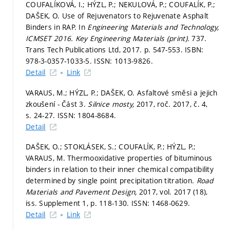
COUFALÍKOVÁ, I.; HÝZL, P.; NEKULOVÁ, P.; COUFALÍK, P.;
DAŠEK, O. Use of Rejuvenators to Rejuvenate Asphalt
Binders in RAP. In
Engineering Materials and Technology,
ICMSET 2016.
Key Engineering Materials (print).
737.
Trans Tech Publications Ltd, 2017.
p. 547-553.
ISBN:
978-3-0357-1033-5. ISSN: 1013-9826.
Detail
Link
VARAUS, M.; HÝZL, P.; DAŠEK, O. Asfaltové směsi a jejich
zkoušení - Část 3.
Silnice mosty,
2017, roč. 2017, č. 4,
s. 24-27.
ISSN: 1804-8684.
Detail
DAŠEK, O.; STOKLÁSEK, S.; COUFALÍK, P.; HÝZL, P.;
VARAUS, M. Thermooxidative properties of bituminous
binders in relation to their inner chemical compatibility
determined by single point precipitation titration.
Road
Materials and Pavement Design,
2017, vol. 2017 (18),
iss. Supplement 1,
p. 118-130.
ISSN: 1468-0629.
Detail
Link