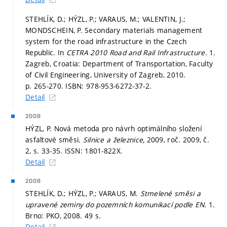
STEHLÍK, D.; HÝZL, P.; VARAUS, M.; VALENTIN, J.;
MONDSCHEIN, P. Secondary materials management
system for the road infrastructure in the Czech
Republic. In
CETRA 2010 Road and Rail Infrastructure.
1.
Zagreb, Croatia: Department of Transportation, Faculty
of Civil Engineering, University of Zagreb, 2010.
p. 265-270.
ISBN: 978-953-6272-37-2.
Detail
2009
HÝZL, P. Nová metoda pro návrh optimálního složení
asfaltové směsi.
Silnice a železnice,
2009, roč. 2009, č.
2,
s. 33-35.
ISSN: 1801-822X.
Detail
2008
STEHLÍK, D.; HÝZL, P.; VARAUS, M.
Stmelené směsi a
upravené zeminy do pozemních komunikací podle EN.
1.
Brno: PKO, 2008. 49 s.
Detail