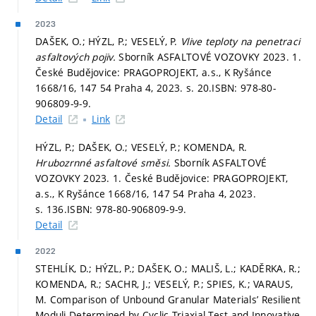
2023
DAŠEK, O.; HÝZL, P.; VESELÝ, P.
Vlive teploty na penetraci
asfaltových pojiv.
Sborník ASFALTOVÉ VOZOVKY 2023. 1.
České Budějovice: PRAGOPROJEKT, a.s., K Ryšánce
1668/16, 147 54 Praha 4, 2023.
s. 20.
ISBN: 978-80-
906809-9-9.
Detail
Link
HÝZL, P.; DAŠEK, O.; VESELÝ, P.; KOMENDA, R.
Hrubozrnné asfaltové směsi.
Sborník ASFALTOVÉ
VOZOVKY 2023. 1. České Budějovice: PRAGOPROJEKT,
a.s., K Ryšánce 1668/16, 147 54 Praha 4, 2023.
s. 136.
ISBN: 978-80-906809-9-9.
Detail
2022
STEHLÍK, D.; HÝZL, P.; DAŠEK, O.; MALIŠ, L.; KADĚRKA, R.;
KOMENDA, R.; SACHR, J.; VESELÝ, P.; SPIES, K.; VARAUS,
M. Comparison of Unbound Granular Materials’ Resilient
Moduli Determined by Cyclic Triaxial Test and Innovative