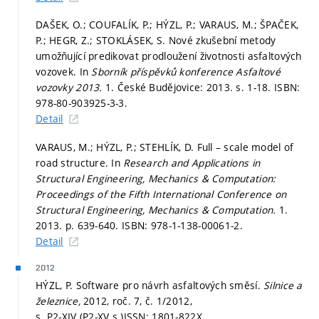
DAŠEK, O.; COUFALÍK, P.; HÝZL, P.; VARAUS, M.; ŠPAČEK,
P.; HEGR, Z.; STOKLÁSEK, S. Nové zkušební metody
umožňující predikovat prodloužení životnosti asfaltových
vozovek. In
Sborník příspěvků konference Asfaltové
vozovky 2013.
1. České Budějovice: 2013.
s. 1-18.
ISBN:
978-80-903925-3-3.
Detail
VARAUS, M.; HÝZL, P.; STEHLÍK, D. Full – scale model of
road structure. In
Research and Applications in
Structural Engineering, Mechanics & Computation:
Proceedings of the Fifth International Conference on
Structural Engineering, Mechanics & Computation.
1.
2013.
p. 639-640.
ISBN: 978-1-138-00061-2.
Detail
2012
HÝZL, P. Software pro návrh asfaltových směsí.
Silnice a
železnice,
2012, roč. 7, č. 1/2012,
s. P2-XIV (P2-XV s.)
ISSN: 1801-822X.