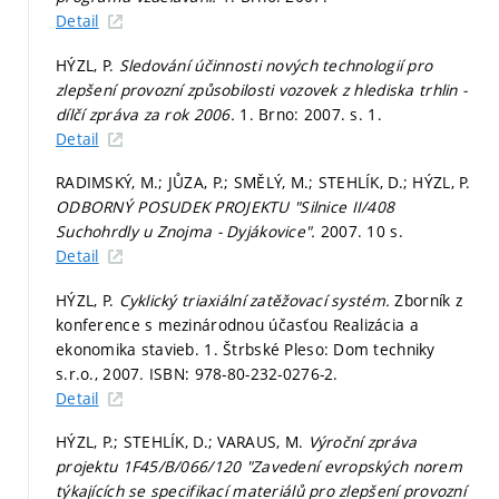
Detail
HÝZL, P.
Sledování účinnosti nových technologií pro
zlepšení provozní způsobilosti vozovek z hlediska trhlin -
dílčí zpráva za rok 2006.
1. Brno: 2007.
s. 1.
Detail
RADIMSKÝ, M.; JŮZA, P.; SMĚLÝ, M.; STEHLÍK, D.; HÝZL, P.
ODBORNÝ POSUDEK PROJEKTU "Silnice II/408
Suchohrdly u Znojma - Dyjákovice".
2007. 10 s.
Detail
HÝZL, P.
Cyklický triaxiální zatěžovací systém.
Zborník z
konference s mezinárodnou účasťou Realizácia a
ekonomika stavieb. 1. Štrbské Pleso: Dom techniky
s.r.o., 2007. ISBN: 978-80-232-0276-2.
Detail
HÝZL, P.; STEHLÍK, D.; VARAUS, M.
Výroční zpráva
projektu 1F45/B/066/120 "Zavedení evropských norem
týkajících se specifikací materiálů pro zlepšení provozní