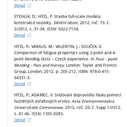
Detail
STEHLÍK, D.; HÝZL, P. Stavba full-scale modelu
konstrukce vozovky.
Silniční obzor,
2012, roč. 73, č.
2/2012,
s. 31-34.
ISSN: 0322-7154.
Detail
HÝZL, P.; VARAUS, M.; VALENTIN, J.; SOUČEK, V.
Comparison of fatigue properties using 2-point and 4-
point bending tests – Czech experience. In
Four - point
Bending - Pais and Harvey.
London: Taylor and Francis
Group, London, 2012.
p. 205-212.
ISBN: 978-0-415-
64331-3.
Detail
HÝZL, P.; ADAMEC, V. Snižování dopravního hluku pomocí
hutněných asfaltových vrstev.
Acta Environmentalica
Universitatis Comenianae,
2012, roč. 20, č. Supp 1/2012,
s. 41-46.
ISSN: 1335-0285.
Detail