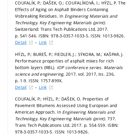
COUFALÍK, P.; DAŠEK, O.; COUFALÍKOVÁ, I.; HÝZL, P. The
Effects of Aging on Asphalt Binders Containing
Visbreaking Residues. In
Engineering Materials and
Technology.
Key Engineering Materials (print).
Switzerland: Trans Tech Publications Ltd, 2017.
p. 541-546.
ISBN: 978-3-0357-1033-5. ISSN: 1013-9826.
Detail
Link
HÝZL, P.; BUREŠ, P.; FIEDLER, J.; SÝKORA, M.; KAŠPAR, J.
Performance properties of asphalt mixes for rich
bottom layers (RBL).
IOP conference series. Materials
science and engineering,
2017, vol. 2017, iss. 236,
p. 1-9.
ISSN: 1757-899X.
Detail
Link
COUFALÍK, P.; HÝZL, P.; DAŠEK, O. Properties of
Pavement Bitumens Assessed Using European and
American Approach. In
Engineering Materials and
Technology.
Key Engineering Materials (print).
737.
Trans Tech Publications Ltd, 2017.
p. 554-559.
ISBN:
978-3-0357-1033-5. ISSN: 1013-9826.