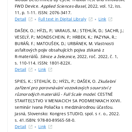
FWD Device.
Applied Sciences-Basel,
2022, vol. 12, iss.
11,
p. 1-11.
ISSN: 2076-3417.
Detail
Full text in Digital Libraly
Link
DAŠEK, O.; HÝZL, P.; VARAUS, M.; STEHLÍK, D.; SACHR, J.;
VESELÝ, P.; MONDSCHEIN, P.; HRBEK, K.; PAZYNA, R.;
BURÁŇ, F.; MATOUŠEK, D.; URBÁNEK, M. Vlastnosti
asfaltových pojiv obsahujících pojiva získaná z
R‑materiálů.
Silnice a železnice,
2022, roč. 2022, č. 1,
s. 110-114.
ISSN: 1801-822X.
Detail
Link
SPIES, K.; STEHLÍK, D.; HÝZL, P.; DAŠEK, O.
Zkušební
zařízení pro porovnávání vozovkových souvrství z
různorodých materiálů - Full Scale model.
CESTNÉ
STAVITEĽSTVO V MENIACICH SA PODMIENKACH XXVII.
seminár Ivana Poliačka s medzinárodnou účasťou.
Jasná, Slovensko: Kongres STUDIO, spol. s r. o., 2022.
s. 41.
ISBN: 978-80-89565-58-0.
Detail
Link