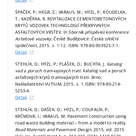
ŠPAČEK, P.; HEGR, Z.; VARAUS, M.; HÝZL, P.; KOUDELKA,
T.; KADĚRKA, R. REVITALIZACE CEMENTOBETONOVÝCH
KRYTŮ VOZOVEK TECHNOLOGIÍ PŘEKRYVNÝCH
ASFALTOVÝCH VRSTEV. In
Sborník příspěvků konference
Asfaltové vozovky.
České Budějovice: Česká silníční
společnost, 2015.
s. 1-12.
ISBN: 978-80-903925-7-1.
Detail
STEHLÍK, D.; HÝZL, P.; PLÁŠEK, O.; BUCHTA, J.
Katalog
vad a poruch tramvajových tratí.
Katalog vad a poruch
asfaltových krytů tramvajových tratí. Brno:
Nakladatelství VUTIUM, 2015.
s. 1.
ISBN: 978-80-214-
5253-4.
Detail
STEHLÍK, D.; DAŠEK, O.; HÝZL, P.; COUFALÍK, P.;
KRČMOVÁ, I.; VARAUS, M. Pavement construction using
road waste building material – from a model to reality.
Road Materials and Pavement Design,
2015, vol. 2015