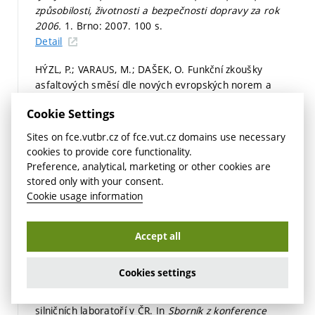
způsobilosti, životnosti a bezpečnosti dopravy za rok
2006.
1. Brno: 2007. 100 s.
Detail
HÝZL, P.; VARAUS, M.; DAŠEK, O. Funkční zkoušky
asfaltových směsí dle nových evropských norem a
odvození parametrů do národní přílohy EN 13108-1
Cookie Settings
Asfaltový beton. In
Sborník Asfaltové vozovky 2007.
1.
Pragoprojekt a.s., 2007.
s. 1-10.
ISBN: 978-80-903925-0-
Sites on fce.vutbr.cz of fce.vut.cz domains use necessary
2.
cookies to provide core functionality.
Detail
Preference, analytical, marketing or other cookies are
stored only with your consent.
HÝZL, P.; STEHLÍK, D.; VARAUS, M.
Závěrečná zpráva
Cookie usage information
projektu 1F45B/066/120 Zavedení evropských norem
týkajících se specifikací materiálů pro zlepšení provozní
způsobilosti, životnosti a bezpečnosti dopravy.
1. Brno:
Accept all
2007. 100 s.
Detail
Cookies settings
HÝZL, P.; STEHLÍK, D. Celoživotní vzdělávání pracovníků
silničních laboratoří v ČR. In
Sborník z konference