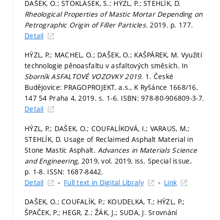
DAŠEK, O.; STOKLÁSEK, S.; HÝZL, P.; STEHLÍK, D.
Rheological Properties of Mastic Mortar Depending on
Petrographic Origin of Filler Particles.
2019.
p. 177.
Detail
HÝZL, P.; MACHEL, O.; DAŠEK, O.; KAŠPÁREK, M. Využití
technologie pěnoasfaltu v asfaltových směsích. In
Sborník ASFALTOVÉ VOZOVKY 2019.
1. České
Budějovice: PRAGOPROJEKT, a.s., K Ryšánce 1668/16,
147 54 Praha 4, 2019.
s. 1-6.
ISBN: 978-80-906809-3-7.
Detail
HÝZL, P.; DAŠEK, O.; COUFALÍKOVÁ, I.; VARAUS, M.;
STEHLÍK, D. Usage of Reclaimed Asphalt Material in
Stone Mastic Asphalt.
Advances in Materials Science
and Engineering,
2019, vol. 2019, iss. Special issue,
p. 1-8.
ISSN: 1687-8442.
Detail
Full text in Digital Libraly
Link
DAŠEK, O.; COUFALÍK, P.; KOUDELKA, T.; HÝZL, P.;
ŠPAČEK, P.; HEGR, Z.; ŽÁK, J.; SUDA, J. Srovnání