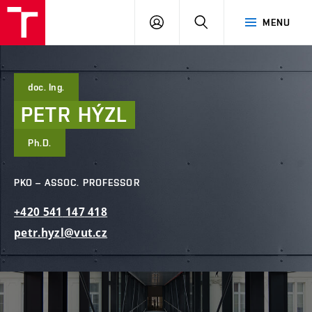
FCE
LOG
HLEDAT
MENU
BUT
ON
doc. Ing.
PETR
HÝZL
Ph.D.
PKO – ASSOC. PROFESSOR
+420
541
147
418
petr.hyzl@vut.cz