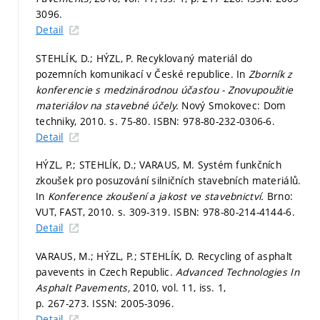
3096.
Detail
STEHLÍK, D.; HÝZL, P. Recyklovaný materiál do
pozemních komunikací v České republice. In
Zborník z
konferencie s medzinárodnou účasťou - Znovupoužitie
materiálov na stavebné účely.
Nový Smokovec: Dom
techniky, 2010.
s. 75-80.
ISBN: 978-80-232-0306-6.
Detail
HÝZL, P.; STEHLÍK, D.; VARAUS, M. Systém funkčních
zkoušek pro posuzování silničních stavebních materiálů.
In
Konference zkoušení a jakost ve stavebnictví.
Brno:
VUT, FAST, 2010.
s. 309-319.
ISBN: 978-80-214-4144-6.
Detail
VARAUS, M.; HÝZL, P.; STEHLÍK, D. Recycling of asphalt
pavevents in Czech Republic.
Advanced Technologies In
Asphalt Pavements,
2010, vol. 11, iss. 1,
p. 267-273.
ISSN: 2005-3096.
Detail