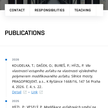
CONTACT
RESPONSIBILITIES
TEACHING
RES
PUBLICATIONS
2026
KOUDELKA, T.; DAŠEK, O.; BUREŠ, P.; HÝZL, P.
Vliv
vlastností vstupního asfaltu na vlastnosti výsledného
polymerem modifikovaného asfaltu.
Silnice mosty.
PRAGOPROJEKT, a.s., K Ryšánce 1668/16, 147 54 Praha
4, 2026. č. 4,
s. 22.
Detail
Link
2025
HÝZL, P.; VESELÝ, P.
Modifikace asfaltových směsí na