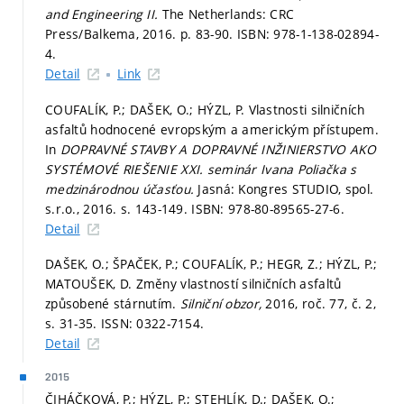
and Engineering II.
The Netherlands: CRC
Press/Balkema, 2016.
p. 83-90.
ISBN: 978-1-138-02894-
4.
Detail
Link
COUFALÍK, P.; DAŠEK, O.; HÝZL, P. Vlastnosti silničních
asfaltů hodnocené evropským a americkým přístupem.
In
DOPRAVNÉ STAVBY A DOPRAVNÉ INŽINIERSTVO AKO
SYSTÉMOVÉ RIEŠENIE XXI. seminár Ivana Poliačka s
medzinárodnou účasťou.
Jasná: Kongres STUDIO, spol.
s.r.o., 2016.
s. 143-149.
ISBN: 978-80-89565-27-6.
Detail
DAŠEK, O.; ŠPAČEK, P.; COUFALÍK, P.; HEGR, Z.; HÝZL, P.;
MATOUŠEK, D. Změny vlastností silničních asfaltů
způsobené stárnutím.
Silniční obzor,
2016, roč. 77, č. 2,
s. 31-35.
ISSN: 0322-7154.
Detail
2015
ČIHÁČKOVÁ, P.; HÝZL, P.; STEHLÍK, D.; DAŠEK, O.;