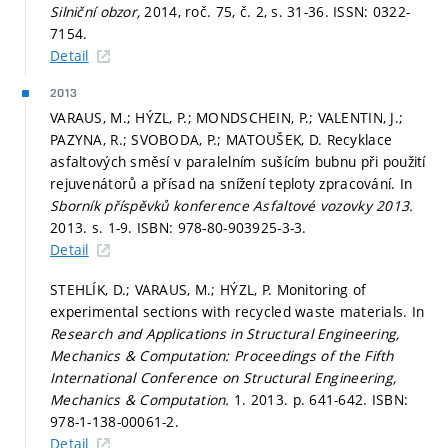
Silniční obzor,
2014, roč. 75, č. 2,
s. 31-36.
ISSN: 0322-
7154.
Detail
2013
VARAUS, M.; HÝZL, P.; MONDSCHEIN, P.; VALENTIN, J.;
PAZYNA, R.; SVOBODA, P.; MATOUŠEK, D. Recyklace
asfaltových směsí v paralelním sušícím bubnu při použití
rejuvenátorů a přísad na snížení teploty zpracování. In
Sborník příspěvků konference Asfaltové vozovky 2013.
2013.
s. 1-9.
ISBN: 978-80-903925-3-3.
Detail
STEHLÍK, D.; VARAUS, M.; HÝZL, P. Monitoring of
experimental sections with recycled waste materials. In
Research and Applications in Structural Engineering,
Mechanics & Computation: Proceedings of the Fifth
International Conference on Structural Engineering,
Mechanics & Computation.
1. 2013.
p. 641-642.
ISBN:
978-1-138-00061-2.
Detail