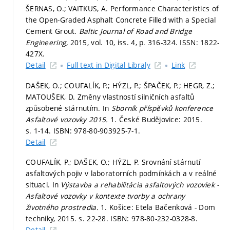
ŠERNAS, O.; VAITKUS, A. Performance Characteristics of
the Open-Graded Asphalt Concrete Filled with a Special
Cement Grout.
Baltic Journal of Road and Bridge
Engineering,
2015, vol. 10, iss. 4,
p. 316-324.
ISSN: 1822-
427X.
Detail
Full text in Digital Libraly
Link
DAŠEK, O.; COUFALÍK, P.; HÝZL, P.; ŠPAČEK, P.; HEGR, Z.;
MATOUŠEK, D. Změny vlastností silničních asfaltů
způsobené stárnutím. In
Sborník příspěvků konference
Asfaltové vozovky 2015.
1. České Budějovice: 2015.
s. 1-14.
ISBN: 978-80-903925-7-1.
Detail
COUFALÍK, P.; DAŠEK, O.; HÝZL, P. Srovnání stárnutí
asfaltových pojiv v laboratorních podmínkách a v reálné
situaci. In
Výstavba a rehabilitácia asfaltových vozoviek -
Asfaltové vozovky v kontexte tvorby a ochrany
životného prostredia.
1. Košice: Etela Bačenková - Dom
techniky, 2015.
s. 22-28.
ISBN: 978-80-232-0328-8.
Detail