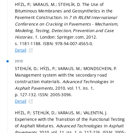
HÝZL, P.; VARAUS, M.; STEHLÍK, D. The Use of
Bituminous Membranes and Geosynthetics in the
Pavement Construction. In
7 th RILEM International
Conference on Cracking in Pavements - Mechanism,
Modeling, Testing, Detection, Prevention and Case
Histories.
1. London: Springer.com, 2012.
s. 1181-1188.
ISBN: 978-94-007-4565-0.
Detail
2010
STEHLÍK, D.; HÝZL, P.; VARAUS, M.; MONDSCHEIN, P.
Management system with the secondary road
construction materials.
Advanced Technologies In
Asphalt Pavements,
2010, vol. 11, iss. 1,
p. 127-132.
ISSN: 2005-3096.
Detail
HÝZL, P.; STEHLÍK, D.; VARAUS, M.; VALENTIN, J.
Experience with the Transition of the Functional Testing
of Asphalt Mixtures.
Advanced Technologies In Asphalt
Pavements,
2010, vol. 11, iss. 1,
p. 217-226.
ISSN: 2005-