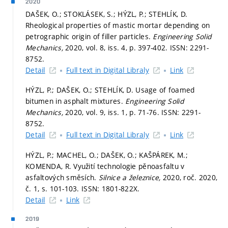
2020
DAŠEK, O.; STOKLÁSEK, S.; HÝZL, P.; STEHLÍK, D.
Rheological properties of mastic mortar depending on
petrographic origin of filler particles.
Engineering Solid
Mechanics,
2020, vol. 8, iss. 4,
p. 397-402.
ISSN: 2291-
8752.
Detail
Full text in Digital Libraly
Link
HÝZL, P.; DAŠEK, O.; STEHLÍK, D. Usage of foamed
bitumen in asphalt mixtures.
Engineering Solid
Mechanics,
2020, vol. 9, iss. 1,
p. 71-76.
ISSN: 2291-
8752.
Detail
Full text in Digital Libraly
Link
HÝZL, P.; MACHEL, O.; DAŠEK, O.; KAŠPÁREK, M.;
KOMENDA, R. Využití technologie pěnoasfaltu v
asfaltových směsích.
Silnice a železnice,
2020, roč. 2020,
č. 1,
s. 101-103.
ISSN: 1801-822X.
Detail
Link
2019