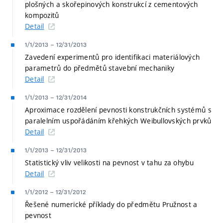
plošných a skořepinových konstrukcí z cementových
kompozitů
Detail
1/1/2013
–
12/31/2013
Zavedení experimentů pro identifikaci materiálových
parametrů do předmětů stavební mechaniky
Detail
1/1/2013
–
12/31/2014
Aproximace rozdělení pevnosti konstrukčních systémů s
paralelním uspořádáním křehkých Weibullovských prvků
Detail
1/1/2013
–
12/31/2013
Statistický vliv velikosti na pevnost v tahu za ohybu
Detail
1/1/2012
–
12/31/2012
Řešené numerické příklady do předmětu Pružnost a
pevnost