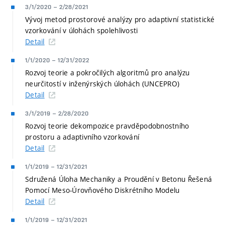
3/1/2020
–
2/28/2021
Vývoj metod prostorové analýzy pro adaptivní statistické
vzorkování v úlohách spolehlivosti
Detail
1/1/2020
–
12/31/2022
Rozvoj teorie a pokročilých algoritmů pro analýzu
neurčitostí v inženýrských úlohách (UNCEPRO)
Detail
3/1/2019
–
2/28/2020
Rozvoj teorie dekompozice pravděpodobnostního
prostoru a adaptivního vzorkování
Detail
1/1/2019
–
12/31/2021
Sdružená Úloha Mechaniky a Proudění v Betonu Řešená
Pomocí Meso-Úrovňového Diskrétního Modelu
Detail
1/1/2019
–
12/31/2021