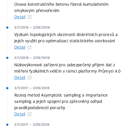
Únava konstrukčního betonu řízená kumulativním
smykovým přetvořením
Detail
3/1/2018
–
2/28/2019
Výzkum topologických vlastností diskrétních procesů a
jejich využití pro optimalizaci statistického vzorkování
Detail
3/1/2018
–
2/28/2019
Nízkovýkonové zařízení pro zabezpečený příjem dat z
měření fyzikálních veličin v rámci platformy Průmysl 4.0
Detail
3/1/2017
–
2/28/2018
Rozvoj metod Asymptotic sampling a Importance
sampling a jejich spojení pro zpřesněný odhad
pravděpodobnosti poruchy
Detail
3/1/2017
–
2/28/2018