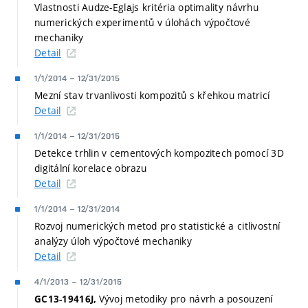
Vlastnosti Audze-Eglājs kritéria optimality návrhu
numerických experimentů v úlohách výpočtové
mechaniky
Detail
1/1/2014
–
12/31/2015
Mezní stav trvanlivosti kompozitů s křehkou matricí
Detail
1/1/2014
–
12/31/2015
Detekce trhlin v cementových kompozitech pomocí 3D
digitální korelace obrazu
Detail
1/1/2014
–
12/31/2014
Rozvoj numerických metod pro statistické a citlivostní
analýzy úloh výpočtové mechaniky
Detail
4/1/2013
–
12/31/2015
Vývoj metodiky pro návrh a posouzení
GC13-19416J,