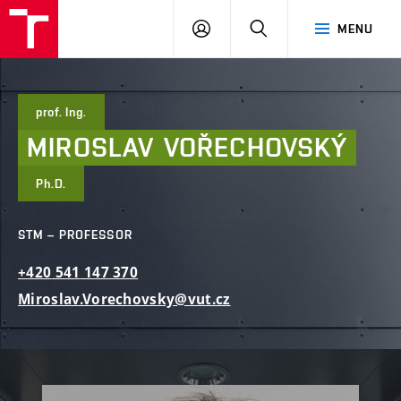
FCE
LOG
HLEDAT
MENU
BUT
ON
prof. Ing.
MIROSLAV
VOŘECHOVSKÝ
Ph.D.
STM – PROFESSOR
+420
541
147
370
Miroslav.Vorechovsky@vut.cz