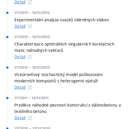
Detail
1/1/2012
–
12/31/2012
Experimentální analýza svazků skleněných vláken
Detail
1/1/2012
–
12/31/2013
Charakterizace optimálních singulárních korelačních
matic náhodných vektorů
Detail
1/1/2012
–
12/31/2013
Víceúrovňový stochastický model poškozování
moderních kompozitů s heterogenní výztuží
Detail
1/1/2011
–
12/31/2011
Predikce náhodné pevnosti konstrukcí z vláknobetonu a
textilního betonu
Detail
1/1/2010
–
12/31/2010