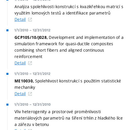
Analýza spolehlivosti konstrukcí s kvazikřehkou matricí s
využitím lomových testů a identifikace parametrů
Detail
1/1/2010
–
12/31/2012
Development and implementation of a
GCP105/10/J028,
simulation framework for quasi-ductile composites
combining short fibers and aligned continuous
reinforcement
Detail
1/1/2010
–
12/31/2012
Spolehlivost konstrukcí s použitím statistické
ME10030,
mechaniky
Detail
1/1/2010
–
12/31/2010
Vliv heterogenity a prostorové proměnlivosti
materiálových parametrů na šíření trhlin z hladkého líce
a zářezu v betonu