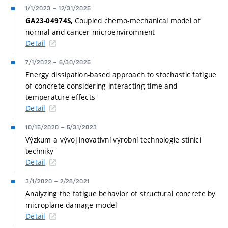
1/1/2023
–
12/31/2025
Coupled chemo-mechanical model of
GA23-04974S,
normal and cancer microenviromnent
Detail
7/1/2022
–
6/30/2025
Energy dissipation-based approach to stochastic fatigue
of concrete considering interacting time and
temperature effects
Detail
10/15/2020
–
5/31/2023
Výzkum a vývoj inovativní výrobní technologie stínící
techniky
Detail
3/1/2020
–
2/28/2021
Analyzing the fatigue behavior of structural concrete by
microplane damage model
Detail