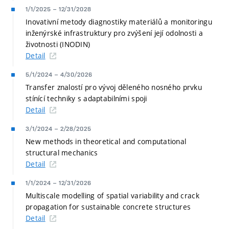
1/1/2025
–
12/31/2028
Inovativní metody diagnostiky materiálů a monitoringu
inženýrské infrastruktury pro zvýšení její odolnosti a
životnosti (INODIN)
Detail
5/1/2024
–
4/30/2026
Transfer znalostí pro vývoj děleného nosného prvku
stínící techniky s adaptabilními spoji
Detail
3/1/2024
–
2/28/2025
New methods in theoretical and computational
structural mechanics
Detail
1/1/2024
–
12/31/2026
Multiscale modelling of spatial variability and crack
propagation for sustainable concrete structures
Detail