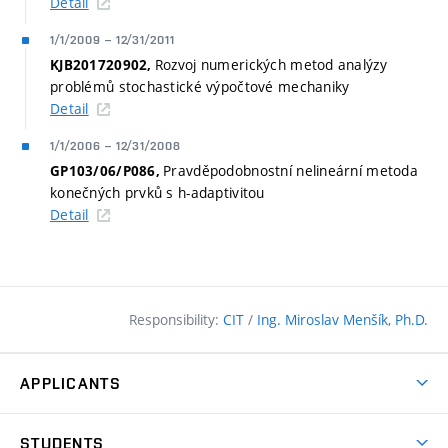
Detail
1/1/2009
–
12/31/2011
Rozvoj numerických metod analýzy
KJB201720902,
problémů stochastické výpočtové mechaniky
Detail
1/1/2006
–
12/31/2008
Pravděpodobnostní nelineární metoda
GP103/06/P086,
konečných prvků s h-adaptivitou
Detail
Responsibility:
CIT
/
Ing. Miroslav Menšík, Ph.D.
APPLICANTS
Why study at the FCE?
STUDENTS