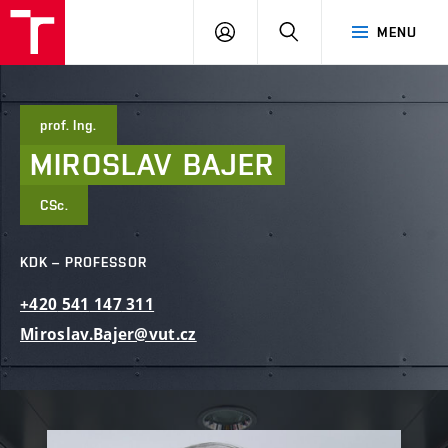
FCE
LOG
HLEDAT
MENU
BUT
ON
prof. Ing.
MIROSLAV
BAJER
CSc.
KDK – PROFESSOR
+420
541
147
311
Miroslav.Bajer@vut.cz