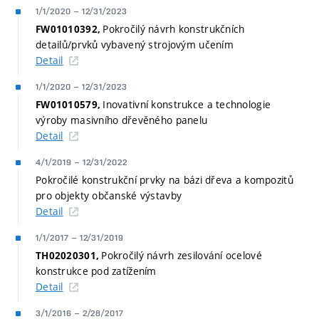
1/1/2020
–
12/31/2023
Pokročilý návrh konstrukčních
FW01010392,
detailů/prvků vybavený strojovým učením
Detail
1/1/2020
–
12/31/2023
Inovativní konstrukce a technologie
FW01010579,
výroby masivního dřevěného panelu
Detail
4/1/2019
–
12/31/2022
Pokročilé konstrukční prvky na bázi dřeva a kompozitů
pro objekty občanské výstavby
Detail
1/1/2017
–
12/31/2019
Pokročilý návrh zesilování ocelové
TH02020301,
konstrukce pod zatížením
Detail
3/1/2016
–
2/28/2017