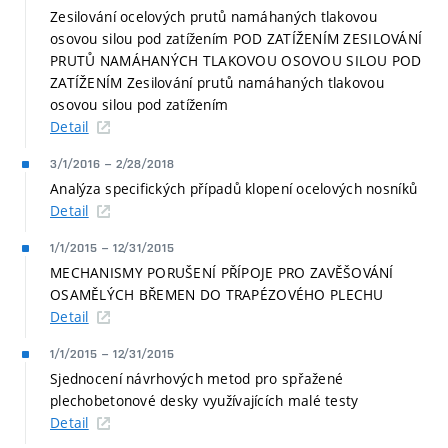
Zesilování ocelových prutů namáhaných tlakovou
osovou silou pod zatížením POD ZATÍŽENÍM ZESILOVÁNÍ
PRUTŮ NAMÁHANÝCH TLAKOVOU OSOVOU SILOU POD
ZATÍŽENÍM Zesilování prutů namáhaných tlakovou
osovou silou pod zatížením
Detail
3/1/2016
–
2/28/2018
Analýza specifických případů klopení ocelových nosníků
Detail
1/1/2015
–
12/31/2015
MECHANISMY PORUŠENÍ PŘÍPOJE PRO ZAVĚŠOVÁNÍ
OSAMĚLÝCH BŘEMEN DO TRAPÉZOVÉHO PLECHU
Detail
1/1/2015
–
12/31/2015
Sjednocení návrhových metod pro spřažené
plechobetonové desky využívajících malé testy
Detail