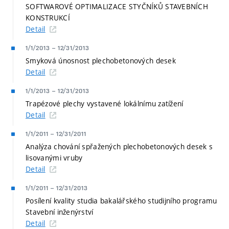
SOFTWAROVÉ OPTIMALIZACE STYČNÍKŮ STAVEBNÍCH
KONSTRUKCÍ
Detail
1/1/2013
–
12/31/2013
Smyková únosnost plechobetonových desek
Detail
1/1/2013
–
12/31/2013
Trapézové plechy vystavené lokálnímu zatížení
Detail
1/1/2011
–
12/31/2011
Analýza chování spřažených plechobetonových desek s
lisovanými vruby
Detail
1/1/2011
–
12/31/2013
Posílení kvality studia bakalářského studijního programu
Stavební inženýrství
Detail