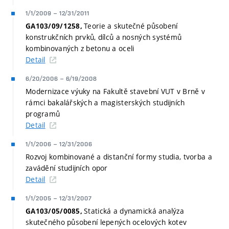
1/1/2009
–
12/31/2011
Teorie a skutečné působení
GA103/09/1258,
konstrukčních prvků, dílců a nosných systémů
kombinovaných z betonu a oceli
Detail
6/20/2006
–
6/19/2008
Modernizace výuky na Fakultě stavební VUT v Brně v
rámci bakalářských a magisterských studijních
programů
Detail
1/1/2006
–
12/31/2006
Rozvoj kombinované a distanční formy studia, tvorba a
zavádění studijních opor
Detail
1/1/2005
–
12/31/2007
Statická a dynamická analýza
GA103/05/0085,
skutečného působení lepených ocelových kotev