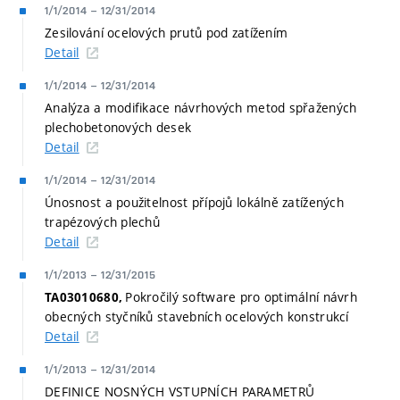
1/1/2014
–
12/31/2014
Zesilování ocelových prutů pod zatížením
Detail
1/1/2014
–
12/31/2014
Analýza a modifikace návrhových metod spřažených
plechobetonových desek
Detail
1/1/2014
–
12/31/2014
Únosnost a použitelnost přípojů lokálně zatížených
trapézových plechů
Detail
1/1/2013
–
12/31/2015
Pokročilý software pro optimální návrh
TA03010680,
obecných styčníků stavebních ocelových konstrukcí
Detail
1/1/2013
–
12/31/2014
DEFINICE NOSNÝCH VSTUPNÍCH PARAMETRŮ