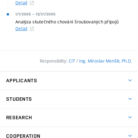
Detail
1/1/2005
–
12/31/2005
Analýza skutečného chování šroubovaných přípojů
Detail
Responsibility:
CIT
/
Ing. Miroslav Menšík, Ph.D.
APPLICANTS
Why study at the FCE?
STUDENTS
Short-term study & Training
Academic Year
Programmes in English
RESEARCH
Degree Programmes
Open Day
Achievements
Courses
COOPERATION
(external
E–application