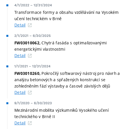
4/1/2022
–
12/31/2024
Transformace formy a obsahu vzdělávání na Vysokém
učení technickém v Brně
Detail
2/1/2021
–
6/30/2025
Chytrá fasáda s optimalizovanými
FW03010062,
energetickými vlastnostmi
Detail
1/1/2021
–
12/31/2024
Pokročilý softwarový nástroj pro návrh a
FW03010260,
analýzu betonových a spřažených konstrukcí se
zohledněním fází výstavby a časově závislých dějů
Detail
9/1/2020
–
6/30/2023
Mezinárodní mobilita výzkumníků Vysokého učení
technického v Brně II
Detail